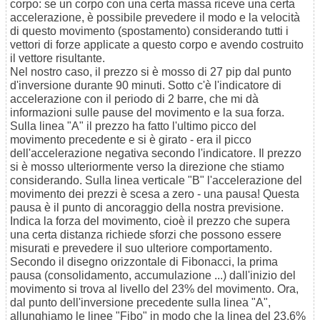
corpo: se un corpo con una certa massa riceve una certa
accelerazione, è possibile prevedere il modo e la velocità
di questo movimento (spostamento) considerando tutti i
vettori di forze applicate a questo corpo e avendo costruito
il vettore risultante.
Nel nostro caso, il prezzo si è mosso di 27 pip dal punto
d'inversione durante 90 minuti. Sotto c'è l'indicatore di
accelerazione con il periodo di 2 barre, che mi dà
informazioni sulle pause del movimento e la sua forza.
Sulla linea "A" il prezzo ha fatto l'ultimo picco del
movimento precedente e si è girato - era il picco
dell'accelerazione negativa secondo l'indicatore. Il prezzo
si è mosso ulteriormente verso la direzione che stiamo
considerando. Sulla linea verticale "B" l'accelerazione del
movimento dei prezzi è scesa a zero - una pausa! Questa
pausa è il punto di ancoraggio della nostra previsione.
Indica la forza del movimento, cioè il prezzo che supera
una certa distanza richiede sforzi che possono essere
misurati e prevedere il suo ulteriore comportamento.
Secondo il disegno orizzontale di Fibonacci, la prima
pausa (consolidamento, accumulazione ...) dall'inizio del
movimento si trova al livello del 23% del movimento. Ora,
dal punto dell'inversione precedente sulla linea "A",
allunghiamo le linee "Fibo" in modo che la linea del 23,6%