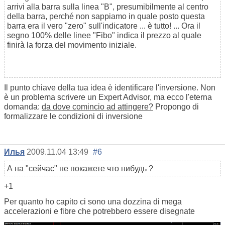
arrivi alla barra sulla linea "B", presumibilmente al centro
della barra, perché non sappiamo in quale posto questa
barra era il vero "zero" sull'indicatore ... è tutto! ... Ora il
segno 100% delle linee "Fibo" indica il prezzo al quale
finirà la forza del movimento iniziale.
Il punto chiave della tua idea è identificare l'inversione. Non
è un problema scrivere un Expert Advisor, ma ecco l'eterna
domanda:
da dove comincio ad attingere?
Propongo di
formalizzare le condizioni di inversione
Илья
2009.11.04 13:49
#6
А на "сейчас" не покажете что нибудь ?
+1
Per quanto ho capito ci sono una dozzina di mega
accelerazioni e fibre che potrebbero essere disegnate