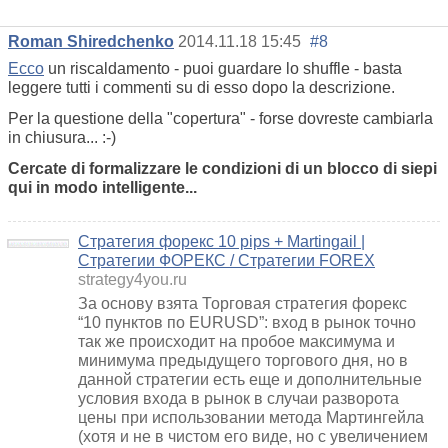
Roman Shiredchenko
2014.11.18 15:45
#8
Ecco
un riscaldamento - puoi guardare lo shuffle - basta
leggere tutti i commenti su di esso dopo la descrizione.
Per la questione della "copertura" - forse dovreste cambiarla
in chiusura... :-)
Cercate di formalizzare le condizioni di un blocco di siepi
qui in modo intelligente...
Стратегия форекс 10 pips + Martingail |
Стратегии ФОРЕКС / Стратегии FOREX
strategy4you.ru
За основу взята Торговая стратегия форекс
“10 пунктов по EURUSD”: вход в рынок точно
так же происходит на пробое максимума и
минимума предыдущего торгового дня, но в
данной стратегии есть еще и дополнительные
условия входа в рынок в случаи разворота
цены при использовании метода Мартингейла
(хотя и не в чистом его виде, но с увеличением