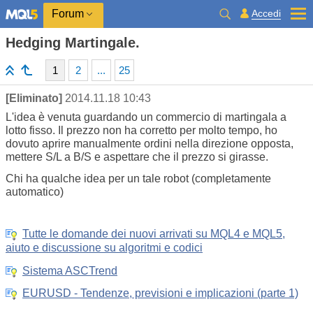
Accedi
Forum
Hedging Martingale.
1
2
...
25
[Eliminato]
2014.11.18 10:43
L'idea è venuta guardando un commercio di martingala a
lotto fisso. Il prezzo non ha corretto per molto tempo, ho
dovuto aprire manualmente ordini nella direzione opposta,
mettere S/L a B/S e aspettare che il prezzo si girasse.
Chi ha qualche idea per un tale robot (completamente
automatico)
Tutte le domande dei nuovi arrivati su MQL4 e MQL5,
aiuto e discussione su algoritmi e codici
Sistema ASCTrend
EURUSD - Tendenze, previsioni e implicazioni (parte 1)