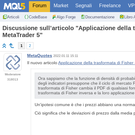
Forum
Market
Segnali
Freelance
VP
Articoli
CodeBase
Algo Forge
Documentazione
Libro 
Discussione sull’articolo "Applicazione della t
MetaTrader 5"
1
2
MetaQuotes
2022.01.11 15:11
Il nuovo articolo
Applicazione della trasformata di Fisher 
Moderatore
Ora sappiamo che la funzione di densità di probabi
318013
degli indicatori presuppone che il ciclo di mercato
trasformata di Fisher cambia il PDF di qualsiasi f
trasformata di Fisher inversa e la loro applicazione
Un'ipotesi comune è che i prezzi abbiano una normale
Ciò significa che le deviazioni di prezzo dalla med