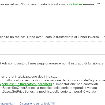
pire un refuso: "Dopo aver usato la trasformata
di Fisher
inversa
..."?
 capire un refuso: "Dopo aver usato la trasformata di Fisher
inversa
..."?
 Advisor, questo dà messaggi di errore e non è in grado di funzionare. S
rore di inizializzazione degli indicatori
nitIndicators: errore di inizializzazione degli indicatori dell'oggetto 
pertBase::InitIndicators: parametri
di impostazione non controllati
ase::SetOtherSeries: la modifica delle serie temporali è vietata
ase::SetPriceSeries: la modifica delle serie temporali è vietata
dura guidata
Discussione sull articolo "Gli