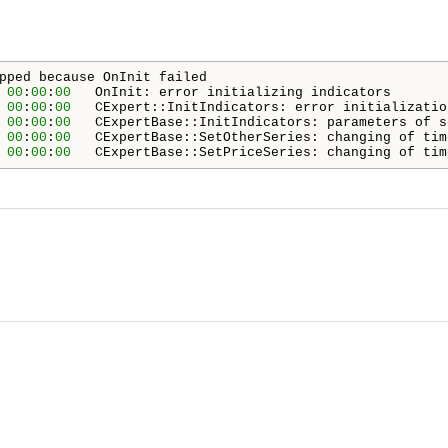
00
:
00
:
00
00
:
00
:
00
   CExpert::InitIndicators: error initializatio
00
:
00
:
00
   CExpertBase::InitIndicators: parameters of s
00
:
00
:
00
   CExpertBase::SetOtherSeries: changing of tim
00
:
00
:
00
   CExpertBase::SetPriceSeries: changing of tim