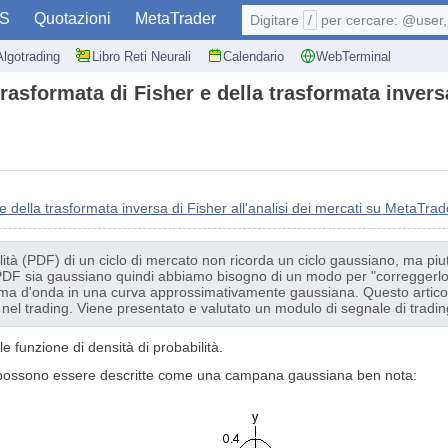
S
Quotazioni
MetaTrader
Digitare
/
per cercare: @user, 
Algotrading
Libro Reti Neurali
Calendario
WebTerminal
rasformata di Fisher e della trasformata inversa
e della trasformata inversa di Fisher all'analisi dei mercati su MetaTrad
lità (PDF) di un ciclo di mercato non ricorda un ciclo gaussiano, ma pi
 PDF sia gaussiano quindi abbiamo bisogno di un modo per "correggerlo".
orma d'onda in una curva approssimativamente gaussiana. Questo articolo
 nel trading. Viene presentato e valutato un modulo di segnale di tradin
 funzione di densità di probabilità.
ia possono essere descritte come una campana gaussiana ben nota: