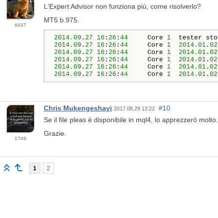
L'Expert Advisor non funziona più, come risolverlo?
MT5 b.975.
6937
2014.09
.
27
16
:
26
:
44
     Core 
1
2014.09
.
27
16
:
26
:
44
     Core 
1
2014.01
.
02
2014.09
.
27
16
:
26
:
44
     Core 
1
2014.01
.
02
2014.09
.
27
16
:
26
:
44
     Core 
1
2014.01
.
02
2014.09
.
27
16
:
26
:
44
     Core 
1
2014.01
.
02
2014.09
.
27
16
:
26
:
44
     Core 
1
2014.01
.
02
Chris Mukengeshayi
#10
2017.08.29 13:22
Se il file pleas è disponibile in mql4, lo apprezzerò molto.
Grazie.
1749
1
2