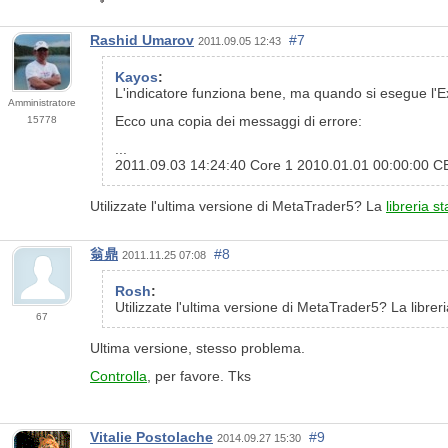
Rashid Umarov
#7
2011.09.05 12:43
Kayos
:
L'indicatore funziona bene, ma quando si esegue l'Ex
Amministratore
Ecco una copia dei messaggi di errore:
15778
...
2011.09.03 14:24:40 Core 1 2010.01.01 00:00:00 CExp
Utilizzate l'ultima versione di MetaTrader5? La
libreria s
翁鼎
#8
2011.11.25 07:08
Rosh
:
Utilizzate l'ultima versione di MetaTrader5? La libre
67
Ultima versione, stesso problema.
Controlla
, per favore. Tks
Vitalie Postolache
#9
2014.09.27 15:30