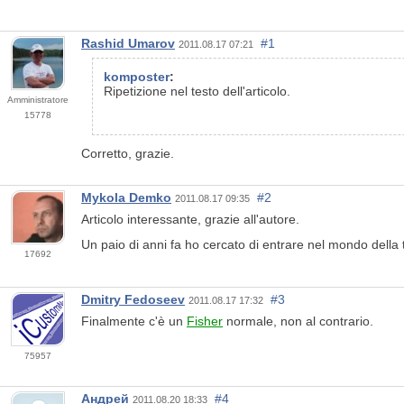
Rashid Umarov
#1
2011.08.17 07:21
komposter
:
Ripetizione nel testo dell'articolo.
Amministratore
15778
Corretto, grazie.
Mykola Demko
#2
2011.08.17 09:35
Articolo interessante, grazie all'autore.
Un paio di anni fa ho cercato di entrare nel mondo della
17692
Dmitry Fedoseev
#3
2011.08.17 17:32
Finalmente c'è un
Fisher
normale, non al contrario.
75957
Андрей
#4
2011.08.20 18:33