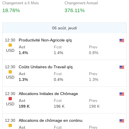
Changement à 6 Mois
Changement Annuel
18.76%
376.11%
06 août, jeudi
12:30
Productivité Non-Agricole q/q
Act
Fcst
Prev
USD
1.4%
1.4%
0.8%
12:30
Coûts Unitaires du Travail q/q
Act
Fcst
Prev
USD
1.3%
0.4%
1.3%
12:30
Allocations Initiales de Chômage
Act
Fcst
Prev
USD
199 K
196 K
198 K
12:30
Allocations de chômage en continu.
Act
Fcst
Prev