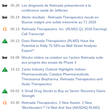
05.28
Les dirigeants de Relmada présenteront à la
conférence santé de Jefferies
05.19
Alerte résultats : Relmada Therapeutics recule en
Bourse malgré une solide trésorerie au T1 2026
05.13
Relmada Therapeutics, Inc. (RLMD) Q1 2026 Earnings
Call Transcript
04.13
Does Relmada Therapeutics (RLMD) Have the
Potential to Rally 75.58% as Wall Street Analysts
Expect?
04.08
Mizuho réitère sa notation sur l’action Relmada suite
aux progrès des essais de Phase 3
15:10
Zacks Industry Outlook Highlights Indivior
Pharmaceuticals, Catalyst Pharmaceuticals,
Theravance Biopharma, Relmada Therapeutics and
Avalo Therapeutics
04.02
5 Small Drug Stocks to Buy as Sector Recovery Gains
Strength
03.30
Relmada Therapeutics: 2 New Assets, 2 New
'Blockbusters'? I'd Wait And See (NASDAQ:RLMD)