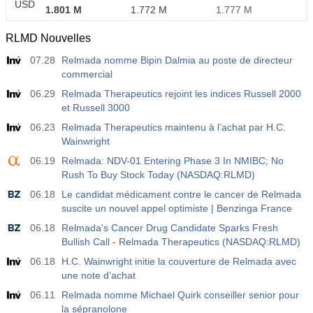
USD
1.801 M
1.772 M
1.777 M
RLMD Nouvelles
07.28
Relmada nomme Bipin Dalmia au poste de directeur
commercial
06.29
Relmada Therapeutics rejoint les indices Russell 2000
et Russell 3000
06.23
Relmada Therapeutics maintenu à l’achat par H.C.
Wainwright
06.19
Relmada: NDV-01 Entering Phase 3 In NMIBC; No
Rush To Buy Stock Today (NASDAQ:RLMD)
06.18
Le candidat médicament contre le cancer de Relmada
suscite un nouvel appel optimiste | Benzinga France
06.18
Relmada's Cancer Drug Candidate Sparks Fresh
Bullish Call - Relmada Therapeutics (NASDAQ:RLMD)
06.18
H.C. Wainwright initie la couverture de Relmada avec
une note d’achat
06.11
Relmada nomme Michael Quirk conseiller senior pour
la sépranolone