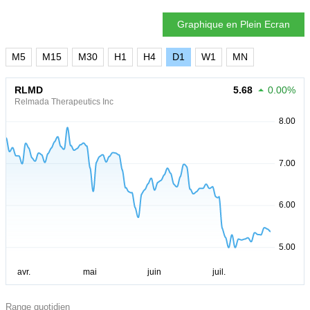
Graphique en Plein Ecran
M5
M15
M30
H1
H4
D1
W1
MN
RLMD
5.68
0.00%
Relmada Therapeutics Inc
Range quotidien