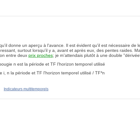
 qu'il donne un aperçu à l'avance. Il est évident qu'il est nécessaire de l
éressant, surtout lorsqu'il y a, avant et après eux, des pentes raides. M
sion entre deux
prix proches
; je m'attendais plutôt à une double "déri
me bougie n est la période et TF l'horizon temporel utilisé
ie
i
, n la période et
TF
l'horizon temporel utilisé
/ TF*n
Indicateurs multitemporels