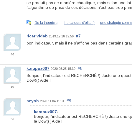
se produit pas de manière chaotique, mais selon une loi s
l'algorithme de prise de ces décisions n'est pas trop primi
De la théorie à
Indicateurs d'élite :)
une stratégie comm
ricar vidab
#7
2019.12.16 19:56
bon indicateur, mais il ne s'affiche pas dans certains gr
46
karapuz007
#8
2020.05.25 15:39
Bonjour, l'indicateur est RECHERCHÉ !) Juste une question
Dow((( Aide !
10
seyoh
#9
2020.11.04 11:01
karapuz007
:
Bonjour, l'indicateur est RECHERCHÉ !) Juste une ques
36
le Dow((( Aide !