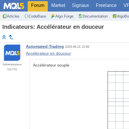
Forum
Market
Signaux
Freelance
V
Articles
CodeBase
Algo Forge
Documentation
AlgoBo
Indicateurs: Accélérateur en douceur
Automated-Trading
2025.06.21 12:06
Accélérateur en douceur
:
Administrateur
Accélérateur souple.
111724