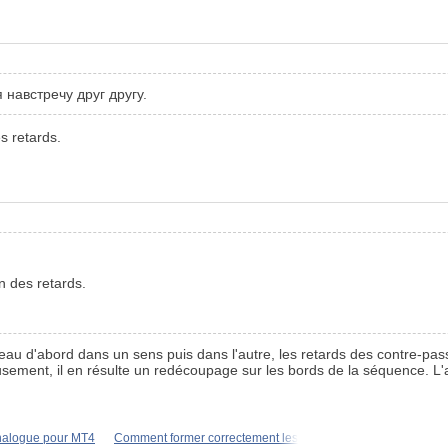
навстречу друг другу.
s retards.
on des retards.
seau d'abord dans un sens puis dans l'autre, les retards des contre-pas
eusement, il en résulte un redécoupage sur les bords de la séquence.
nalogue pour MT4
Comment former correctement les