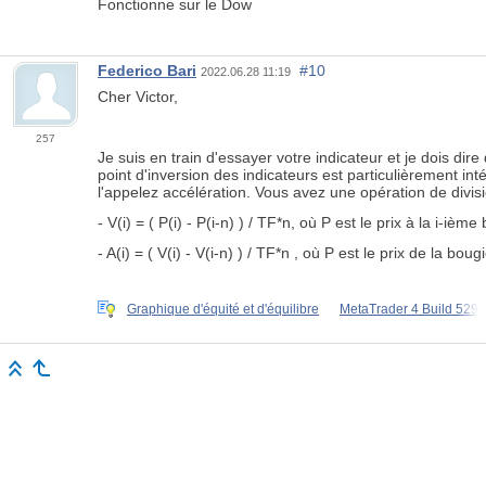
Fonctionne sur le Dow
Federico Bari
#10
2022.06.28 11:19
Cher Victor,
257
Je suis en train d'essayer votre indicateur et je dois dire
point d'inversion des indicateurs est particulièrement int
l'appelez accélération. Vous avez une opération de divi
- V(i) = ( P(i) - P(i-n) ) / TF*n, où P est le prix à la i-iè
- A(i) =
( V(i) - V(i-n) )
/ TF*n
,
où P est le prix de la boug
Graphique d'équité et d'équilibre
MetaTrader 4 Build 529