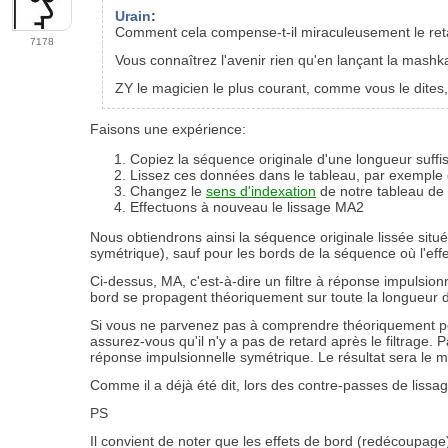
Urain
:
Comment cela compense-t-il miraculeusement le ret
7178
Vous connaîtrez l'avenir rien qu'en lançant la mashk
ZY le magicien le plus courant, comme vous le dites,
Faisons une expérience
:
Copiez la séquence
originale
d'une longueur suffis
Lissez ces données dans le tableau, par exemple 
Changez le
sens d'indexation
de notre tableau de t
Effectuons à nouveau le lissage MA2
Nous obtiendrons ainsi la séquence originale lissée située
symétrique), sauf pour les bords de la séquence où l'eff
Ci-dessus, MA, c'est-à-dire un filtre à réponse impulsionn
bord se propagent théoriquement sur toute la longueur de 
Si vous ne parvenez pas à comprendre théoriquement pour
assurez-vous qu'il n'y a pas de retard après le filtrage. 
réponse impulsionnelle symétrique. Le résultat sera le 
Comme il a déjà été dit, lors des contre-passes de lissag
PS
Il convient de noter que les effets de bord (redécoupage)