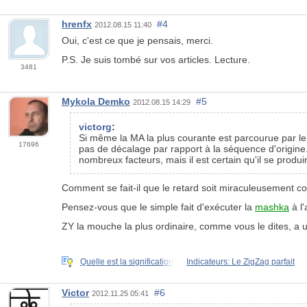
hrenfx
#4
2012.08.15 11:40
Oui, c'est ce que je pensais, merci.
P.S. Je suis tombé sur vos articles. Lecture.
3481
Mykola Demko
#5
2012.08.15 14:29
victorg
:
Si même la
MA
la plus courante est parcourue par l
17696
pas de décalage par rapport à la séquence d'origin
nombreux facteurs, mais il est certain qu'il se produ
Comment se fait-il que le retard soit miraculeusement 
Pensez-vous que le simple fait d'exécuter la
mashka
à l'
ZY la mouche la plus ordinaire, comme vous le dites, a u
Quelle est la signification
Indicateurs: Le ZigZag parfait
Victor
#6
2012.11.25 05:41