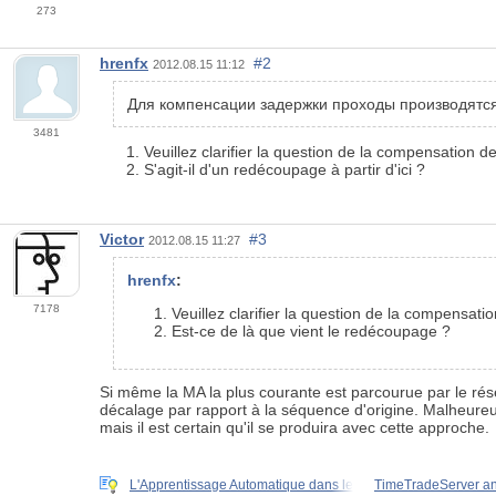
273
hrenfx
#2
2012.08.15 11:12
Для компенсации задержки проходы производятся 
3481
Veuillez clarifier la question de la compensation de
S'agit-il d'un redécoupage à partir d'ici ?
Victor
#3
2012.08.15 11:27
hrenfx
:
7178
Veuillez clarifier la question de la compensati
Est-ce de là que vient le redécoupage ?
Si même la
MA
la plus courante est parcourue par le ré
décalage par rapport à la séquence d'origine. Malheur
mais il est certain qu'il se produira avec cette approche.
L'Apprentissage Automatique dans le
TimeTradeServer a