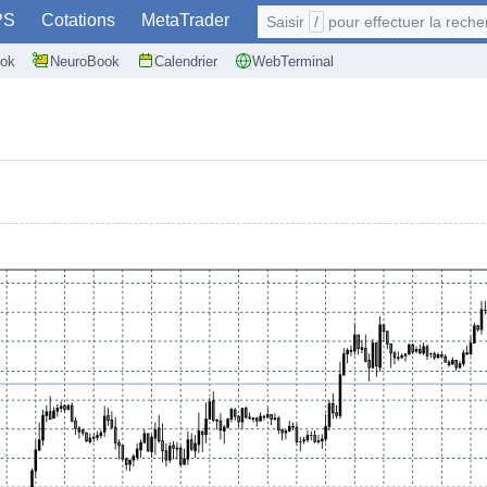
PS
Cotations
MetaTrader
Saisir
/
pour effectuer la recherche: @user
ok
NeuroBook
Calendrier
WebTerminal