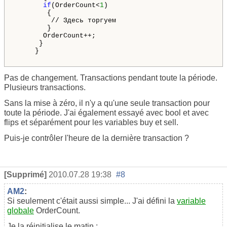
if
(OrderCount<
1
)

        {

         // Здесь торгуем

        }

       OrderCount++;

      }

     }

Pas de changement. Transactions pendant toute la période.
Plusieurs transactions.
Sans la mise à zéro, il n'y a qu'une seule transaction pour
toute la période. J'ai également essayé avec bool et avec
flips et séparément pour les variables buy et sell.
Puis-je contrôler l'heure de la dernière transaction ?
[Supprimé]
2010.07.28 19:38
#8
AM2
:
Si seulement c'était aussi simple... J'ai défini la
variable
globale
OrderCount.
Je la réinitialise le matin :