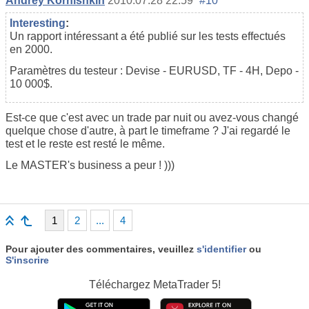
Andrey Kornishkin
2010.07.28 22:59
#10
Interesting
:
Un rapport intéressant a été publié sur les tests effectués
en 2000.
Paramètres du testeur : Devise - EURUSD, TF - 4H, Depo -
10 000$.
Est-ce que c'est avec un trade par nuit ou avez-vous changé
quelque chose d'autre, à part le timeframe ? J'ai regardé le
test et le reste est resté le même.
Le MASTER's business a peur ! )))
1
2
...
4
Pour ajouter des commentaires, veuillez
s'identifier
ou
S'inscrire
Téléchargez
MetaTrader 5!