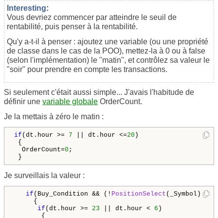
Interesting
:
Vous devriez commencer par atteindre le seuil de
rentabilité, puis penser à la rentabilité.
Qu'y a-t-il à penser : ajoutez une variable (ou une propriété
de classe dans le cas de la POO), mettez-la à 0 ou à false
(selon l'implémentation) le "matin", et contrôlez sa valeur le
"soir" pour prendre en compte les transactions.
Si seulement c'était aussi simple... J'avais l'habitude de
définir une
variable globale
OrderCount.
Je la mettais à zéro le matin :
if
(dt.hour >= 
7
 || dt.hour <=
20
)

 {

  OrderCount=
0
;

 }
Je surveillais la valeur :
if
(Buy_Condition && (!
PositionSelect
(
_Symbol
)))

     {

if
(dt.hour >= 
23
 || dt.hour < 
6
)

       { 
