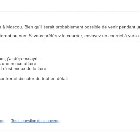
à Moscou. Bien qu'il serait probablement possible de venir pendant u
êteront ou non. Si vous préférez le courrier, envoyez un courriel à yur
r, j'ai déjà essayé...
 une mince affaire.
t c'est mieux de le faire
rer et discuter de tout en détail.
 une
Toute question des nouveaux