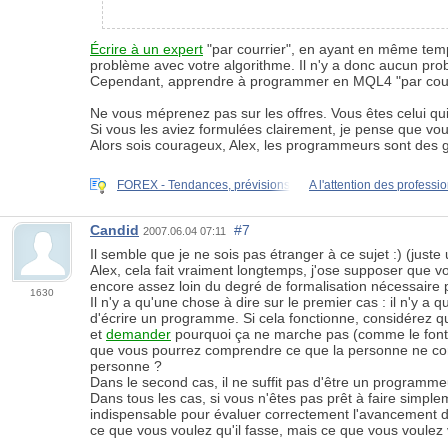
Écrire à un expert
"par courrier", en ayant en même temps 
problème avec votre algorithme. Il n'y a donc aucun pro
Cependant, apprendre à programmer en MQL4 "par courrier
Ne vous méprenez pas sur les offres. Vous êtes celui qui
Si vous les aviez formulées clairement, je pense que vo
Alors sois courageux, Alex, les programmeurs sont des g
FOREX - Tendances, prévisions
A l'attention des professi
Candid
#7
2007.06.04 07:11
Il semble que je ne sois pas étranger à ce sujet :) (just
Alex, cela fait vraiment longtemps, j'ose supposer que 
encore assez loin du degré de formalisation nécessaire
1630
Il n'y a qu'une chose à dire sur le premier cas : il n'y 
d'écrire un programme. Si cela fonctionne, considérez qu
et
demander
pourquoi ça ne marche pas (comme le font 
que vous pourrez comprendre ce que la personne ne compr
personne ?
Dans le second cas, il ne suffit pas d'être un programmeur
Dans tous les cas, si vous n'êtes pas prêt à faire simpl
indispensable pour évaluer correctement l'avancement de
ce que vous voulez qu'il fasse, mais ce que vous voulez