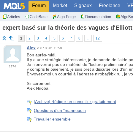
Forum
Market
Signaux
Freelance
V
Articles
CodeBase
Algo Forge
Documentation
AlgoBo
expert basé sur la théorie des vagues d'Elliott
1
2
3
4
5
6
7
8
...
12
Alex
2007.06.01 15:50
Bon après-midi.
Il y a une stratégie intéressante, je demande de l'aide p
Je n'enverrai pas de matériel de "lecture préliminaire" par
1974
y compris le paiement, je suis prêt à discuter lors d'un
Envoyez-moi un courriel à l'adresse niroba@bk.ru , je 
Sincèrement,
Alex Niroba
[Archive] Rédiger un conseiller gratuitement
Questions d'un "mannequin
Travailler ensemble