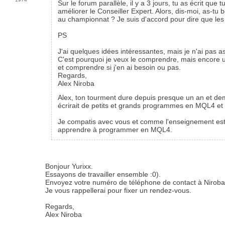
Sur le forum parallèle, il y a 3 jours, tu as écrit qu
améliorer le Conseiller Expert. Alors, dis-moi, as-tu
au championnat ? Je suis d'accord pour dire que les 
PS
J'ai quelques idées intéressantes, mais je n'ai pas 
C'est pourquoi je veux le comprendre, mais encore une 
et comprendre si j'en ai besoin ou pas.
Regards,
Alex Niroba
Alex, ton tourment dure depuis presque un an et dem
écrirait de petits et grands programmes en MQL4 et
Je compatis avec vous et comme l'enseignement est ma
apprendre à programmer en MQL4.
Bonjour Yurixx.
Essayons de travailler ensemble :0).
Envoyez votre numéro de téléphone de contact à Nirob
Je vous rappellerai pour fixer un rendez-vous.
Regards,
Alex Niroba