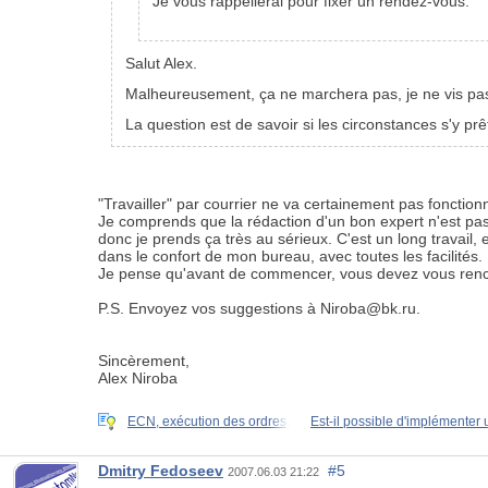
Je vous rappellerai pour fixer un rendez-vous.
Salut Alex.
Malheureusement, ça ne marchera pas, je ne vis pas 
La question est de savoir si les circonstances s'y pr
"Travailler" par courrier ne va certainement pas fonctionne
Je comprends que la rédaction d'un bon expert n'est pas
donc je prends ça très au sérieux. C'est un long travail, e
dans le confort de mon bureau, avec toutes les facilités.
Je pense qu'avant de commencer, vous devez vous rencont
P.S. Envoyez vos suggestions à Niroba@bk.ru.
Sincèrement,
Alex Niroba
ECN, exécution des ordres,
Est-il possible d'implémenter
Dmitry Fedoseev
#5
2007.06.03 21:22