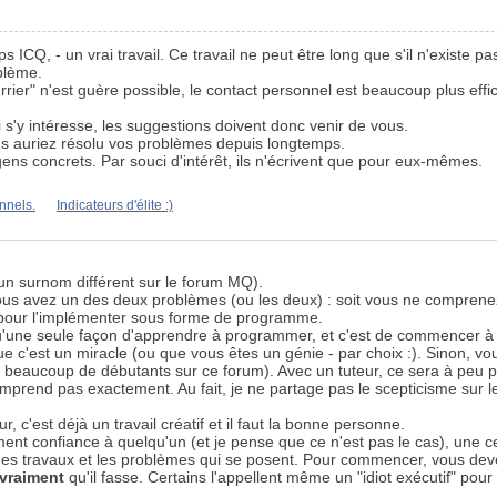
ICQ, - un vrai travail. Ce travail ne peut être long que s'il n'existe p
blème.
" n'est guère possible, le contact personnel est beaucoup plus efficac
 s'y intéresse, les suggestions doivent donc venir de vous.
us auriez résolu vos problèmes depuis longtemps.
ens concrets. Par souci d'intérêt, ils n'écrivent que pour eux-mêmes.
onnels.
Indicateurs d'élite :)
e un surnom différent sur le forum MQ).
vous avez un des deux problèmes (ou les deux) : soit vous ne comprene
 pour l'implémenter sous forme de programme.
a qu'une seule façon d'apprendre à programmer, et c'est de commencer à 
e c'est un miracle (ou que vous êtes un génie - par choix :). Sinon, vo
beaucoup de débutants sur ce forum). Avec un tuteur, ce sera à peu p
end pas exactement. Au fait, je ne partage pas le scepticisme sur le t
, c'est déjà un travail créatif et il faut la bonne personne.
ement confiance à quelqu'un (et je pense que ce n'est pas le cas), une
s travaux et les problèmes qui se posent. Pour commencer, vous devez v
vraiment
qu'il fasse. Certains l'appellent même un "idiot exécutif" pour 