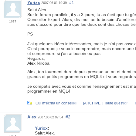
Yurixx
#1
2007.06.01 19:39
Salut Alex.
Sur le forum parallèle, il y a 3 jours, tu as écrit que tu
Conseiller Expert. Alors, dis-moi, as-tu besoin d'amélior
1677
suis d'accord pour dire que les deux sont des choses très
PS
J'ai quelques idées intéressantes, mais je n'ai pas asse
C'est pourquoi je veux le comprendre, mais encore une fois
et comprendre si j'en ai besoin ou pas.
Regards,
Alex Niroba
Alex, ton tourment dure depuis presque un an et demi ma
grands et petits programmes en MQL4 et vous regarderai
Je compatis avec vous et comme l'enseignement est ma sp
programmer en MQL4.
Qui m'écrira un conseiller
[ARCHIVE !] Toute question
T
Alex
#2
2007.06.02 07:54
Yurixx
:
Salut Alex.
1974