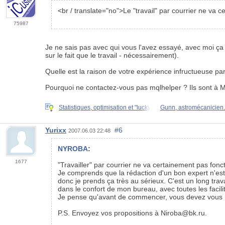
<br / translate="no">Le "travail" par courrier ne va ce
75987
Je ne sais pas avec qui vous l'avez essayé, avec moi ça
sur le fait que le travail - nécessairement).
Quelle est la raison de votre expérience infructueuse par
Pourquoi ne contactez-vous pas mqlhelper ? Ils sont à 
Statistiques, optimisation et "lucky
Gunn, astromécanicien.
Yurixx
#6
2007.06.03 22:48
NYROBA
:
1677
"Travailler" par courrier ne va certainement pas foncti
Je comprends que la rédaction d'un bon expert n'est
donc je prends ça très au sérieux. C'est un long travai
dans le confort de mon bureau, avec toutes les facili
Je pense qu'avant de commencer, vous devez vous ren
P.S. Envoyez vos propositions à Niroba@bk.ru.