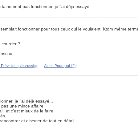
rtainement pas fonctionner, je l'ai déjà essayé...
 semblait fonctionner pour tous ceux qui le voulaient. Ktom même term
 courrier ?
Moscou.
 Prévisions, discussion
Aide : Pourquoi l'EA
onner, je l'ai déjà essayé...
 pas une mince affaire.
l, et c'est mieux de le faire
tés.
contrer et discuter de tout en détail.