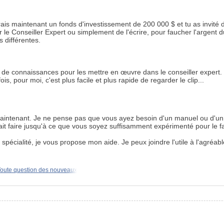
 gérais maintenant un fonds d'investissement de 200 000 $ et tu as invité 
er le Conseiller Expert ou simplement de l'écrire, pour faucher l'argen
 différentes.
z de connaissances pour les mettre en œuvre dans le conseiller expert.
, pour moi, c'est plus facile et plus rapide de regarder le clip...
intenant. Je ne pense pas que vous ayez besoin d'un manuel ou d'un cli
t faire jusqu'à ce que vous soyez suffisamment expérimenté pour le 
écialité, je vous propose mon aide. Je peux joindre l'utile à l'agréab
oute question des nouveaux