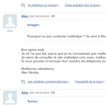
Je rédigerai un conseiller
Toute question des nouveaux
Alex
#8
2007.06.04 08:05
Integer
:
1974
Pourquoi ne pas contacter mqlhelper ? Ils sont à Mo
Bon après-midi.
Je ne l'ai pas fait, parce que je ne connaissais pas mqlhe
Je viens de consulter le site mqlhelper.com mais, malh
Si vous pouviez m'envoyer leur numéro de téléphone ou
Meilleures salutations,
Alex Niroba
une stratégie commerciale basée
Faisabilité de la réunion
Alex
#9
2007.06.04 08:53
Yurixx
: