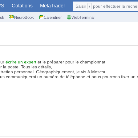
PS
Cotations
MetaTrader
Saisir
/
pour effectuer la recherche: @user
ok
NeuroBook
Calendrier
WebTerminal
our
écrire un expert
et le préparer pour le championnat.
 la poste. Tous les détails,
 entretien personnel. Géographiquement, je vis à Moscou.
vous communiquerai un numéro de téléphone et nous pourrons fixer un