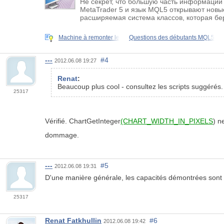
Не секрет, что большую часть информации
MetaTrader 5 и язык MQL5 открывают новы
расширяемая система классов, которая бе
Machine à remonter le
Questions des débutants MQL5
---
#4
2012.06.08 19:27
Renat
:
Beaucoup plus cool - consultez les scripts suggérés.
25317
Vérifié. ChartGetInteger
(CHART_WIDTH_IN_PIXELS
) n
dommage.
---
#5
2012.06.08 19:31
D'une manière générale, les capacités démontrées sont i
25317
Renat Fatkhullin
#6
2012.06.08 19:42