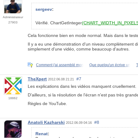
sergeev
:
Administrateur
Vérifié. ChartGetInteger
(CHART_WIDTH_IN_PIXEL
27903
Cela fonctionne bien en mode normal. Mais dans le teste
Il y a eu une démonstration d'un niveau complètement dif
simplement d'une vidéo, comme beaucoup d'autres.
Comment j'ai assemblé mon
Que quelqu'un écrive un
T
TheXpert
#7
2012.06.08 21:21
Les explications dans les vidéos manquent cruellement.
D'ailleurs, si la résolution de l'écran n'est pas très gran
18862
Règles de YouTube.
Anatoli Kazharski
#8
2012.06.09 04:16
Renat
: