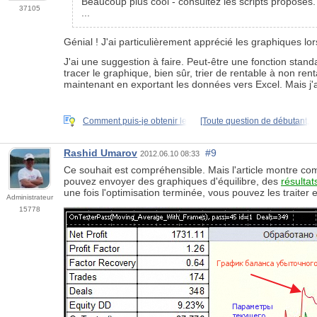
Beaucoup plus cool - consultez les scripts proposés.
37105
...
Génial ! J'ai particulièrement apprécié les graphiques lor
J'ai une suggestion à faire. Peut-être une fonction stand
tracer le graphique, bien sûr, trier de rentable à non ren
maintenant en exportant les données vers Excel. Mais j'a
Comment puis-je obtenir le
[Toute question de débutant,
Rashid Umarov
#9
2012.06.10 08:33
Ce souhait est compréhensible. Mais l'article montre c
pouvez envoyer des graphiques d'équilibre, des
résultat
une fois l'optimisation terminée, vous pouvez les traiter 
Administrateur
15778