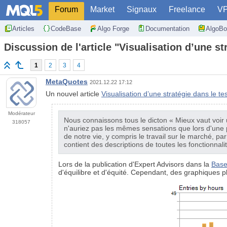
Forum
Market
Signaux
Freelance
V
Articles
CodeBase
Algo Forge
Documentation
AlgoBo
Discussion de l'article "Visualisation d’une s
1
2
3
4
MetaQuotes
2021.12.22 17:12
Un nouvel article
Visualisation d’une stratégie dans le t
Modérateur
Nous connaissons tous le dicton « Mieux vaut voir 
318057
n'auriez pas les mêmes sensations que lors d'une p
de notre vie, y compris le travail sur le marché, par
contient des descriptions de toutes les fonctionnali
Lors de la publication d'Expert Advisors dans la
Base
d'équilibre et d'équité. Cependant, des graphiques pl