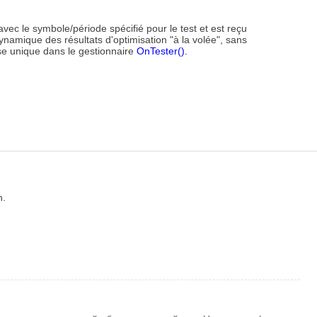
ec le symbole/période spécifié pour le test et est reçu
ynamique des résultats d'optimisation "à la volée", sans
se unique dans le gestionnaire
OnTester().
n.