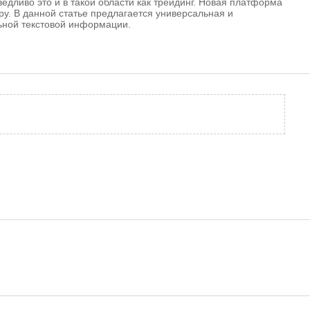
дливо это и в такой области как трейдинг. Новая платформа
у. В данной статье предлагается универсальная и
ьной текстовой информации.