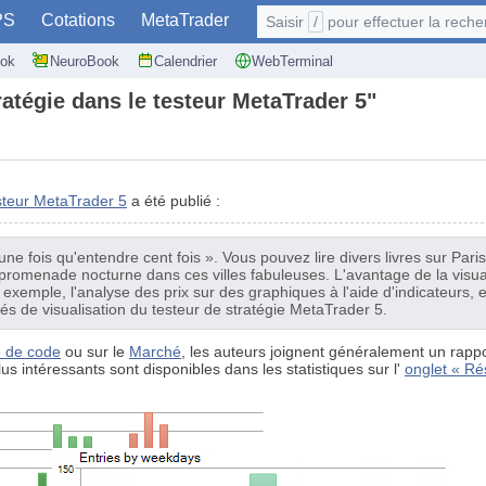
PS
Cotations
MetaTrader
Saisir
/
pour effectuer la recherche: @user
ok
NeuroBook
Calendrier
WebTerminal
tratégie dans le testeur MetaTrader 5"
esteur MetaTrader 5
a été publié :
une fois qu'entendre cent fois ». Vous pouvez lire divers livres sur Pa
romenade nocturne dans ces villes fabuleuses. L'avantage de la visuali
 exemple, l'analyse des prix sur des graphiques à l'aide d'indicateurs, et 
tés de visualisation du testeur de stratégie MetaTrader 5.
 de code
ou sur le
Marché
, les auteurs joignent généralement un rappor
us intéressants sont disponibles dans les statistiques sur l'
onglet « Ré