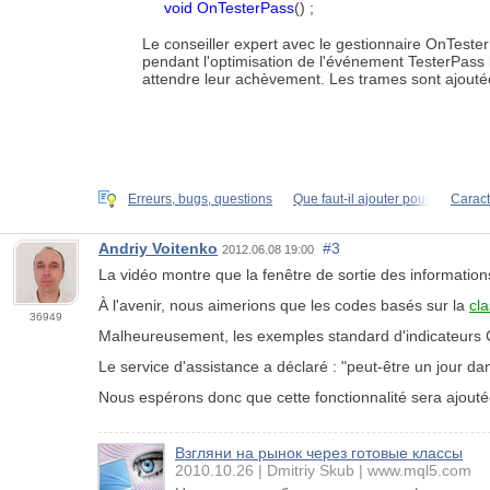
void
OnTesterPass
() ;
Le conseiller expert avec le gestionnaire OnTeste
pendant l'optimisation de l'événement TesterPass l
attendre leur achèvement. Les trames sont ajoutée
Erreurs, bugs, questions
Que faut-il ajouter pour
Caract
Andriy Voitenko
#3
2012.06.08 19:00
La vidéo montre que la fenêtre de sortie des informations
À l'avenir, nous aimerions que les codes basés sur la
cl
36949
Malheureusement, les exemples standard d'indicateurs C
Le service d'assistance a déclaré : "peut-être un jour dans
Nous espérons donc que cette fonctionnalité sera ajoutée
Взгляни на рынок через готовые классы
2010.10.26
Dmitriy Skub
www.mql5.com