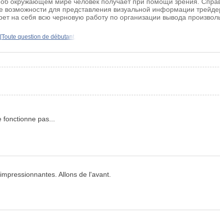
 об окружающем мире человек получает при помощи зрения. Справе
е возможности для представления визуальной информации трейдер
рет на себя всю черновую работу по организации вывода произвол
[Toute question de débutant,
e fonctionne pas...
mpressionnantes. Allons de l'avant.