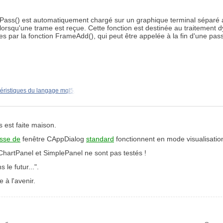
rPass() est automatiquement chargé sur un graphique terminal séparé av
orsqu'une trame est reçue. Cette fonction est destinée au traitement d
s par la fonction FrameAdd(), qui peut être appelée à la fin d'une pas
éristiques du langage mql5,
 est faite maison.
asse de
fenêtre CAppDialog
standard
fonctionnent en mode visualisatio
hartPanel et SimplePanel ne sont pas testés !
 le futur...".
 à l'avenir.