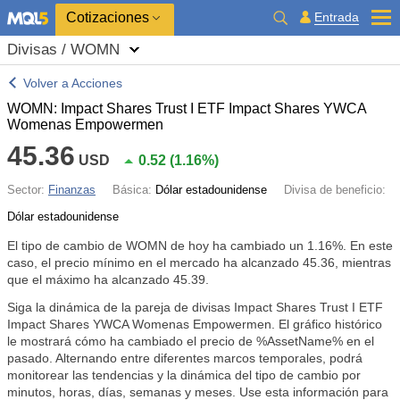
Cotizaciones
Entrada
Divisas / WOMN
Volver a Acciones
WOMN: Impact Shares Trust I ETF Impact Shares YWCA
Womenas Empowermen
45.36
USD
0.52
(
1.16%
)
Sector:
Finanzas
Básica:
Dólar estadounidense
Divisa de beneficio:
Dólar estadounidense
El tipo de cambio de WOMN de hoy ha cambiado un
1.16%
. En este
caso, el precio mínimo en el mercado ha alcanzado 45.36, mientras
que el máximo ha alcanzado 45.39.
Siga la dinámica de la pareja de divisas Impact Shares Trust I ETF
Impact Shares YWCA Womenas Empowermen. El gráfico histórico
le mostrará cómo ha cambiado el precio de %AssetName% en el
pasado. Alternando entre diferentes marcos temporales, podrá
monitorear las tendencias y la dinámica del tipo de cambio por
minutos, horas, días, semanas y meses. Use esta información para