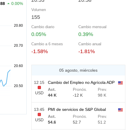
20.53
20.58
.88
0.00%
Volumen
155
Cambio diario
Cambio mensual
0.05%
0.39%
Cambio a 6 meses
Cambio anual
-1.58%
-1.81%
05 agosto, miércoles
12:15
Cambio del Empleo no Agrícola ADP
Act.
Pronós.
Prev.
USD
44 K
-12 K
98 K
13:45
PMI de servicios de S&P Global
Act.
Pronós.
Prev.
USD
54.6
52.7
51.2