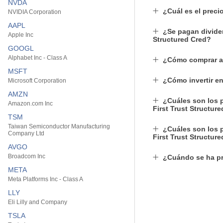
NVDA
¿Cuál es el preci
NVIDIA Corporation
AAPL
¿Se pagan divide
Apple Inc
Structured Cred?
GOOGL
Alphabet Inc - Class A
¿Cómo comprar a
MSFT
¿Cómo invertir e
Microsoft Corporation
AMZN
¿Cuáles son los p
Amazon.com Inc
First Trust Structur
TSM
Taiwan Semiconductor Manufacturing
¿Cuáles son los 
Company Ltd
First Trust Structur
AVGO
Broadcom Inc
¿Cuándo se ha pr
META
Meta Platforms Inc - Class A
LLY
Eli Lilly and Company
TSLA