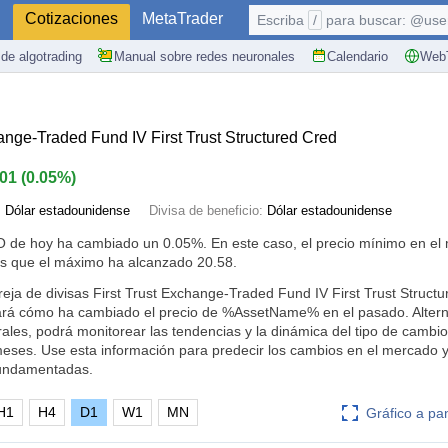
S
Cotizaciones
MetaTrader
Escriba
/
para buscar: @user,
de algotrading
Manual sobre redes neuronales
Calendario
WebT
ange-Traded Fund IV First Trust Structured Cred
.01
(
0.05%
)
:
Dólar estadounidense
Divisa de beneficio:
Dólar estadounidense
IO de hoy ha cambiado un
0.05%
. En este caso, el precio mínimo en e
as que el máximo ha alcanzado 20.58.
reja de divisas First Trust Exchange-Traded Fund IV First Trust Structu
trará cómo ha cambiado el precio de %AssetName% en el pasado. Alter
ales, podrá monitorear las tendencias y la dinámica del tipo de cambio
eses. Use esta información para predecir los cambios en el mercado 
fundamentadas.
H1
H4
D1
W1
MN
Gráfico a pa