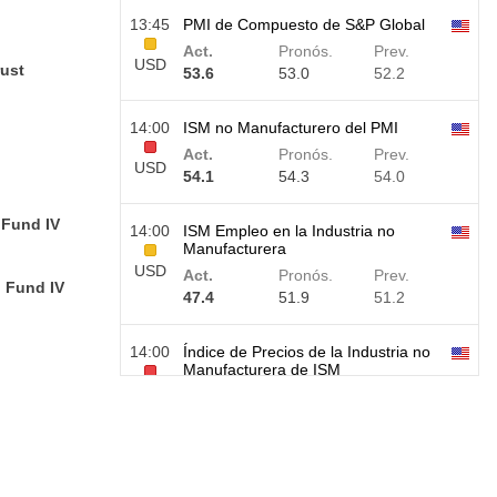
13:45
PMI de Compuesto de S&P Global
Act.
Pronós.
Prev.
USD
rust
53.6
53.0
52.2
14:00
ISM no Manufacturero del PMI
Act.
Pronós.
Prev.
USD
54.1
54.3
54.0
 Fund IV
14:00
ISM Empleo en la Industria no
Manufacturera
USD
Act.
Pronós.
Prev.
d Fund IV
47.4
51.9
51.2
14:00
Índice de Precios de la Industria no
Manufacturera de ISM
USD
Act.
Pronós.
Prev.
70.3
62.0
67.7
14:30
AIE Cambio en las Reservas de
Crudo