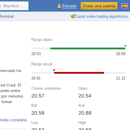
 $symbol, ...
Entrada
Crear una cuenta
erminal
Canal sobre trading algorítmico
Rango diario
20.53
20.58
Rango anual
l mercado ha
20.41
21.12
red Cred. El
Cierres anteriores
Open
nando entre
20.57
20.54
 por minutos,
y tomar
Bid
Ask
20.58
20.88
ntalla completa
Low
High