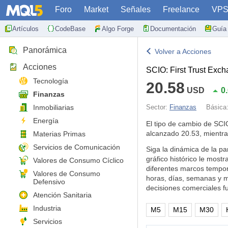
Foro
Market
Señales
Freelance
VP
Artículos
CodeBase
Algo Forge
Documentación
Guía 
Panorámica
Volver a Acciones
Acciones
SCIO: First Trust Exch
Tecnología
20.58
USD
0
Finanzas
Inmobiliarias
Sector:
Finanzas
Básica
Energía
El tipo de cambio de SC
alcanzado 20.53, mientr
Materias Primas
Servicios de Comunicación
Siga la dinámica de la pa
gráfico histórico le mos
Valores de Consumo Cíclico
diferentes marcos tempor
Valores de Consumo
horas, días, semanas y m
Defensivo
decisiones comerciales 
Atención Sanitaria
Industria
M5
M15
M30
Servicios