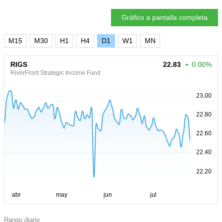
Gráfico a pantalla completa
M15
M30
H1
H4
D1
W1
MN
RIGS
22.83
0.00%
RiverFront Strategic Income Fund
Rango diario