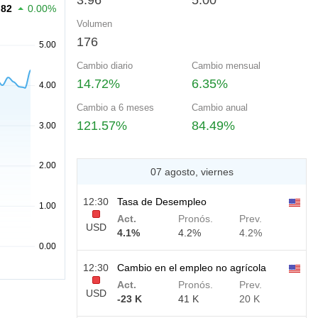
3.96
5.00
.82
0.00%
Volumen
176
Cambio diario
Cambio mensual
14.72%
6.35%
Cambio a 6 meses
Cambio anual
121.57%
84.49%
07 agosto, viernes
12:30
Tasa de Desempleo
Act.
Pronós.
Prev.
USD
4.1%
4.2%
4.2%
12:30
Cambio en el empleo no agrícola
Act.
Pronós.
Prev.
USD
-23 K
41 K
20 K