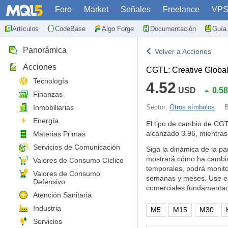
Foro
Market
Señales
Freelance
VP
Artículos
CodeBase
Algo Forge
Documentación
Guía 
Panorámica
Volver a Acciones
Acciones
CGTL: Creative Global
Tecnología
4.52
USD
0.5
Finanzas
Inmobiliarias
Sector:
Otros símbolos
B
Energía
El tipo de cambio de CG
alcanzado 3.96, mientras
Materias Primas
Servicios de Comunicación
Siga la dinámica de la par
mostrará cómo ha cambia
Valores de Consumo Cíclico
temporales, podrá monitor
Valores de Consumo
semanas y meses. Use est
Defensivo
comerciales fundamenta
Atención Sanitaria
Industria
M5
M15
M30
Servicios