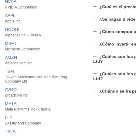
NVDA
¿Cuál es el prec
NVIDIA Corporation
AAPL
¿Se pagan divide
Apple Inc
GOOGL
¿Cómo comprar a
Alphabet Inc - Class A
MSFT
¿Cómo invertir e
Microsoft Corporation
¿Cuáles son los 
AMZN
Ltd?
Amazon.com Inc
TSM
¿Cuáles son los 
Taiwan Semiconductor Manufacturing
Ltd?
Company Ltd
AVGO
¿Cuándo se ha pr
Broadcom Inc
META
Meta Platforms Inc - Class A
LLY
Eli Lilly and Company
TSLA