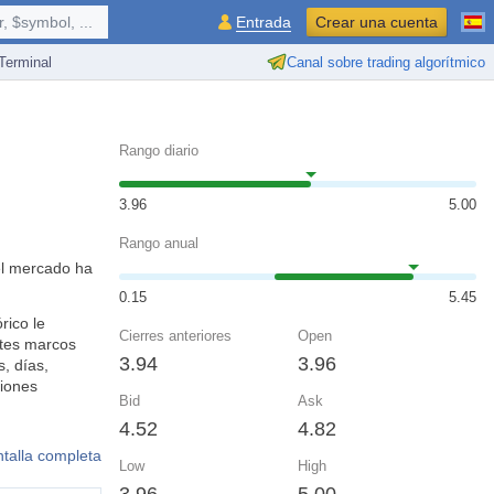
 $symbol, ...
Entrada
Crear una cuenta
erminal
Canal sobre trading algorítmico
Rango diario
3.96
5.00
Rango anual
el mercado ha
0.15
5.45
rico le
Cierres anteriores
Open
ntes marcos
3.94
3.96
, días,
siones
Bid
Ask
4.52
4.82
ntalla completa
Low
High