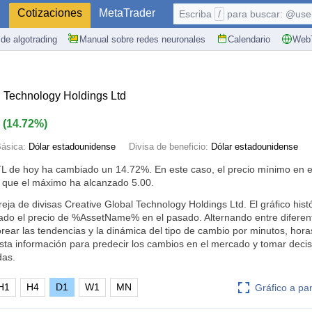
S
Cotizaciones
MetaTrader
Escriba
/
para buscar: @user,
de algotrading
Manual sobre redes neuronales
Calendario
WebT
 Technology Holdings Ltd
8
(
14.72%
)
ásica:
Dólar estadounidense
Divisa de beneficio:
Dólar estadounidense
TL de hoy ha cambiado un
14.72%
. En este caso, el precio mínimo en 
 que el máximo ha alcanzado 5.00.
eja de divisas Creative Global Technology Holdings Ltd. El gráfico histó
do el precio de %AssetName% en el pasado. Alternando entre difere
ear las tendencias y la dinámica del tipo de cambio por minutos, horas
a información para predecir los cambios en el mercado y tomar deci
das.
H1
H4
D1
W1
MN
Gráfico a pa