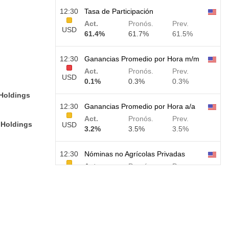
12:30
Tasa de Participación
Act.
Pronós.
Prev.
USD
61.4%
61.7%
61.5%
12:30
Ganancias Promedio por Hora m/m
Act.
Pronós.
Prev.
USD
0.1%
0.3%
0.3%
 Holdings
12:30
Ganancias Promedio por Hora a/a
Act.
Pronós.
Prev.
 Holdings
USD
3.2%
3.5%
3.5%
12:30
Nóminas no Agrícolas Privadas
Act.
Pronós.
Prev.
USD
30 K
40 K
30 K
12:30
U6 Tasa de Desempleo
Act.
Pronós.
Prev.
USD
7.9%
7.9%
7.9%