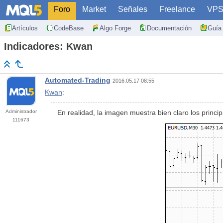
Foro
Market
Señales
Freelance
VP
Artículos
CodeBase
Algo Forge
Documentación
Guía 
Indicadores: Kwan
Automated-Trading
2016.05.17 08:55
Kwan
:
Administrador
En realidad, la imagen muestra bien claro los princip
111673