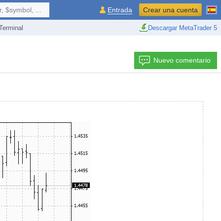
 $symbol, ...
Entrada
Crear una cuenta
erminal
Descargar MetaTrader 5
Nuevo comentario