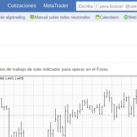
S
Cotizaciones
MetaTrader
Escriba
/
para buscar: @user,
de algotrading
Manual sobre redes neuronales
Calendario
WebT
ios de trabajo de este indicador para operar en el Forex.