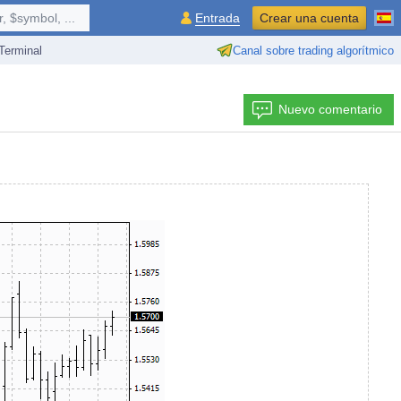
 $symbol, ...
Entrada
Crear una cuenta
erminal
Canal sobre trading algorítmico
Nuevo comentario