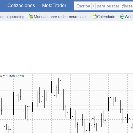
S
Cotizaciones
MetaTrader
Escriba
/
para buscar: @user,
de algotrading
Manual sobre redes neuronales
Calendario
WebT