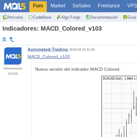
Foro
Market
Señales
Freelance
VP
Artículos
CodeBase
Algo Forge
Documentación
Guía 
Indicadores: MACD_Colored_v103
Automated-Trading
2016.04.15 11:34
MACD_Colored_v103
:
Administrador
Nueva versión del indicador MACD Colored.
111636