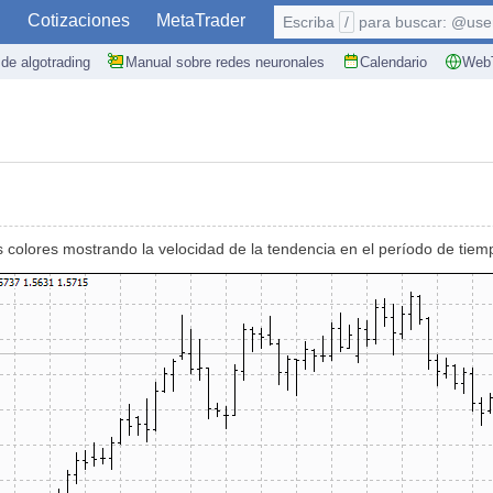
S
Cotizaciones
MetaTrader
Escriba
/
para buscar: @user,
de algotrading
Manual sobre redes neuronales
Calendario
WebT
es colores mostrando la velocidad de la tendencia en el período de tiem