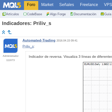
Foro
Market
Señales
Freelance
VP
Artículos
CodeBase
Algo Forge
Documentación
Guía 
Indicadores: Priliv_s
Automated-Trading
2016.04.15 09:41
Priliv_s
:
Administrador
Indicador de reversa. Visualiza 3 líneas de diferent
111673