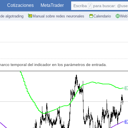
S
Cotizaciones
MetaTrader
Escriba
/
para buscar: @user,
de algotrading
Manual sobre redes neuronales
Calendario
WebT
arco temporal del indicador en los parámetros de entrada.