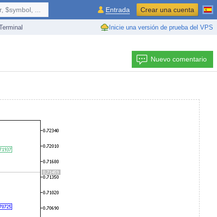
 $symbol, ...
Entrada
Crear una cuenta
erminal
Inicie una versión de prueba del VPS
Nuevo comentario