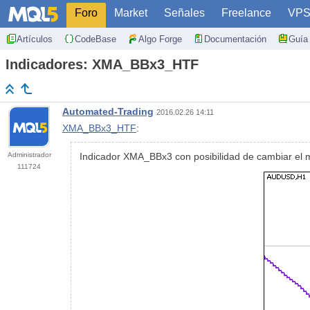
Foro
Market
Señales
Freelance
VP
Artículos
CodeBase
Algo Forge
Documentación
Guía 
Indicadores: XMA_BBx3_HTF
Automated-Trading
2016.02.26 14:11
XMA_BBx3_HTF
:
Administrador
Indicador XMA_BBx3 con posibilidad de cambiar el m
111724