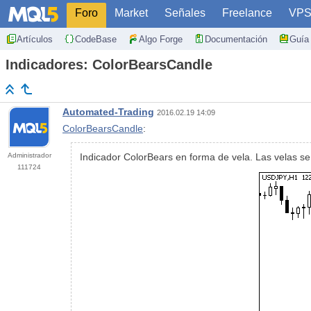
Foro
Market
Señales
Freelance
VP
Artículos
CodeBase
Algo Forge
Documentación
Guía 
Indicadores: ColorBearsCandle
Automated-Trading
2016.02.19 14:09
ColorBearsCandle
:
Administrador
Indicador ColorBears en forma de vela. Las velas se
111724