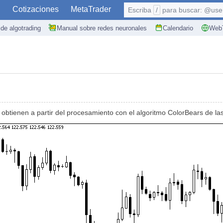
S
Cotizaciones
MetaTrader
Escriba
/
para buscar: @user,
de algotrading
Manual sobre redes neuronales
Calendario
WebT
 obtienen a partir del procesamiento con el algoritmo ColorBears de la