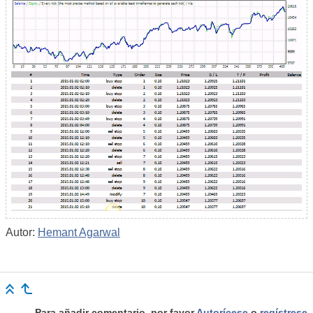
Autor:
Hemant Agarwal
Para añadir comentario, por favor
Autorícese
o
regístrese