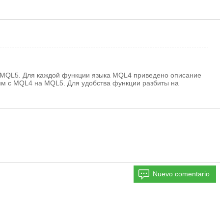
а MQL5. Для каждой функции языка MQL4 приведено описание
амм с MQL4 на MQL5. Для удобства функции разбиты на
Nuevo comentario