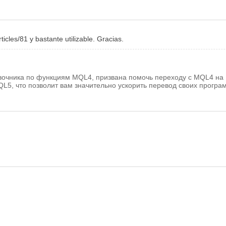
cles/81 y bastante utilizable. Gracias.
авочника по функциям MQL4, призвана помочь переходу с MQL4 н
QL5, что позволит вам значительно ускорить перевод своих прогр