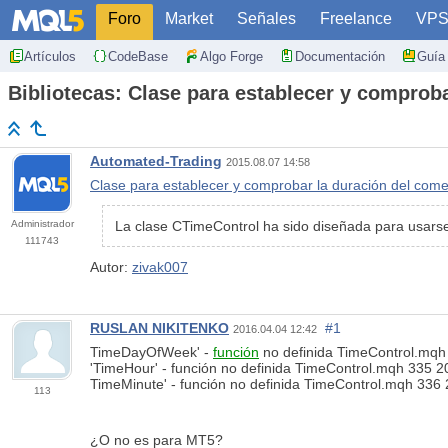
Foro
Market
Señales
Freelance
VP
Artículos
CodeBase
Algo Forge
Documentación
Guía 
Bibliotecas: Clase para establecer y comprob
Automated-Trading
2015.08.07 14:58
Clase para establecer y comprobar la duración del come
Administrador
La clase CTimeControl ha sido diseñada para usarse
111743
Autor:
zivak007
RUSLAN NIKITENKO
#1
2016.04.04 12:42
TimeDayOfWeek' -
función
no definida TimeControl.mqh
'TimeHour' - función no definida TimeControl.mqh 335 2
TimeMinute' - función no definida TimeControl.mqh 336 
113
¿O no es para MT5?