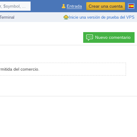
 $symbol, ...
Entrada
Crear una cuenta
erminal
Inicie una versión de prueba del VPS
Nuevo comentario
mitida del comercio.