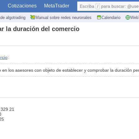
S
Cotizaciones
MetaTrader
Escriba
/
para buscar: @user,
de algotrading
Manual sobre redes neuronales
Calendario
WebT
ar la duración del comercio
rcio
:
 en los asesores con objeto de establecer y comprobar la duración per
 329 21
0
25