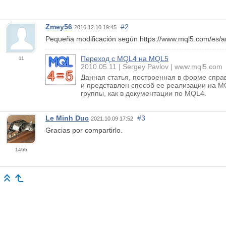
Zmey56
#2
2016.12.10 19:45
Pequeña modificación según https://www.mql5.com/es/arti
Переход с MQL4 на MQL5
11
2010.05.11
Sergey Pavlov
www.mql5.com
Данная статья, построенная в форме спр
и представлен способ ее реализации на M
группы, как в документации по MQL4.
Le Minh Duc
#3
2021.10.09 17:52
Gracias por compartirlo.
1466