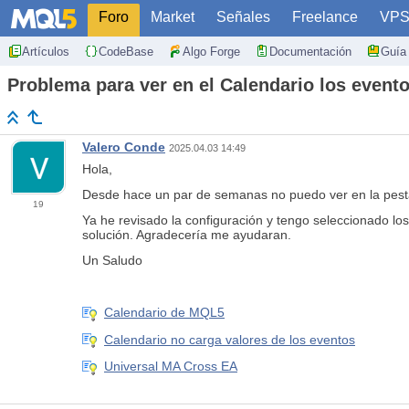
Foro
Market
Señales
Freelance
VP
Artículos
CodeBase
Algo Forge
Documentación
Guía 
Problema para ver en el Calendario los even
Valero Conde
2025.04.03 14:49
Hola,
Desde hace un par de semanas no puedo ver en la pesta
19
Ya he revisado la configuración y tengo seleccionado los
solución. Agradecería me ayudaran.
Un Saludo
Calendario de MQL5
Calendario no carga valores de los eventos
Universal MA Cross EA