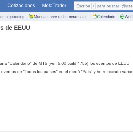
S
Cotizaciones
MetaTrader
Escriba
/
para buscar: @user,
de algotrading
Manual sobre redes neuronales
Calendario
WebT
tos de EEUU
ña "Calendario" de MT5 (ver. 5.00 build 4755) los eventos de EEUU.
 eventos de "Todos los países" en el menú "País" y he reiniciado varia