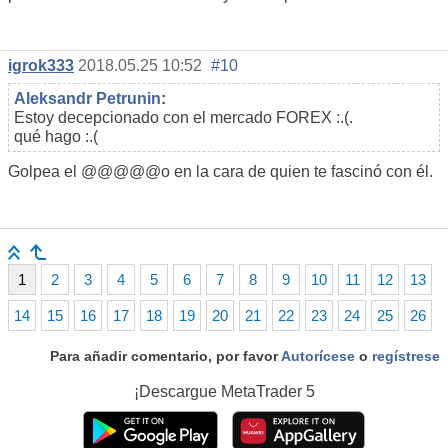
igrok333
2018.05.25 10:52
#10
Aleksandr Petrunin
:
Estoy decepcionado con el mercado FOREX :.(.
qué hago :.(
Golpea el @@@@@o en la cara de quien te fascinó con él.
1
2
3
4
5
6
7
8
9
10
11
12
13
14
15
16
17
18
19
20
21
22
23
24
25
26
Para añadir comentario, por favor
Autorícese
o
regístrese
¡Descargue
MetaTrader 5