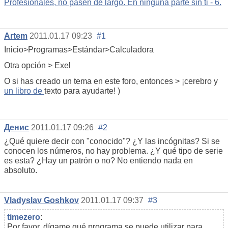
Profesionales, no pasen de largo. En ninguna parte sin ti - 6.
Artem
2011.01.17 09:23
#1
Inicio>Programas>Estándar>Calculadora
Otra opción > Exel
O si has creado un tema en este foro, entonces > ¡cerebro y
un libro de
texto para ayudarte! )
Денис
2011.01.17 09:26
#2
¿Qué quiere decir con "conocido"? ¿Y las incógnitas? Si se
conocen los números, no hay problema. ¿Y qué tipo de serie
es esta? ¿Hay un patrón o no? No entiendo nada en
absoluto.
Vladyslav Goshkov
2011.01.17 09:37
#3
timezero
:
Por favor, dígame qué programa se puede utilizar para