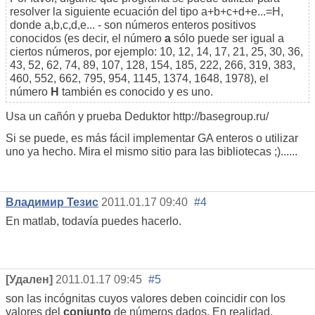
resolver la siguiente ecuación del tipo a+b+c+d+e...=H,
donde a,b,c,d,e... - son números enteros positivos
conocidos (es decir, el número
a
sólo puede ser igual a
ciertos números, por ejemplo: 10, 12, 14, 17, 21, 25, 30, 36,
43, 52, 62, 74, 89, 107, 128, 154, 185, 222, 266, 319, 383,
460, 552, 662, 795, 954, 1145, 1374, 1648, 1978), el
número
H
también es conocido y es uno.
Usa un cañón y prueba Deduktor http://basegroup.ru/
Si se puede, es más fácil implementar GA enteros o utilizar
uno ya hecho. Mira el mismo sitio para las bibliotecas ;)......
Владимир Тезис
2011.01.17 09:40
#4
En matlab, todavía puedes hacerlo.
[Удален]
2011.01.17 09:45
#5
son las incógnitas cuyos valores deben coincidir con los
valores del
conjunto
de números dados. En realidad,