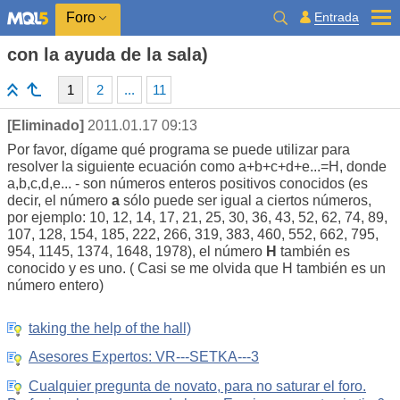
Entrada
Foro
con la ayuda de la sala)
1
2
...
11
[Eliminado]
2011.01.17 09:13
Por favor, dígame qué programa se puede utilizar para
resolver la siguiente ecuación como a+b+c+d+e...=H, donde
a,b,c,d,e... - son números enteros positivos conocidos (es
decir, el número
a
sólo puede ser igual a ciertos números,
por ejemplo: 10, 12, 14, 17, 21, 25, 30, 36, 43, 52, 62, 74, 89,
107, 128, 154, 185, 222, 266, 319, 383, 460, 552, 662, 795,
954, 1145, 1374, 1648, 1978), el número
H
también es
conocido y es uno. ( Casi se me olvida que H también es un
número entero)
taking the help of the hall)
Asesores Expertos: VR---SETKA---3
Cualquier pregunta de novato, para no saturar el foro.