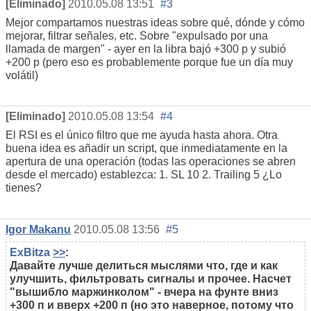
[Eliminado]
2010.05.08 13:51
#3
Mejor compartamos nuestras ideas sobre qué, dónde y cómo
mejorar, filtrar señales, etc. Sobre "expulsado por una
llamada de margen" - ayer en la libra bajó +300 p y subió
+200 p (pero eso es probablemente porque fue un día muy
volátil)
[Eliminado]
2010.05.08 13:54
#4
El RSI es el único filtro que me ayuda hasta ahora. Otra
buena idea es añadir un script, que inmediatamente en la
apertura de una operación (todas las operaciones se abren
desde el mercado) establezca: 1. SL 10 2. Trailing 5 ¿Lo
tienes?
Igor Makanu
2010.05.08 13:56
#5
ExBitza
>>
:
Давайте лучше делиться мыслями что, где и как
улучшить, фильтровать сигналы и прочее. Насчет
"вышибло маржинколом" - вчера на фунте вниз
+300 п и вверх +200 п (но это наверное, потому что