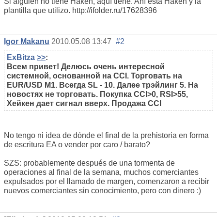
Si alguien no tiene Haken, aquí tiene. Ahí está Haken y la
plantilla que utilizo. http://ifolder.ru/17628396
Igor Makanu
2010.05.08 13:47
#2
ExBitza
>>
:
Всем привет! Делюсь очень интересной
системной, основанной на CCI. Торговать на
EUR/USD M1. Всегда SL - 10. Далее трэйлинг 5. На
новостях не торговать. Покупка CCI>0, RSI>55,
Хейкен дает сигнал вверх. Продажа CCI
No tengo ni idea de dónde el final de la prehistoria en forma
de escritura EA o vender por caro / barato?
SZS: probablemente después de una tormenta de
operaciones al final de la semana, muchos comerciantes
expulsados por el llamado de margen, comenzaron a recibir
nuevos comerciantes sin conocimiento, pero con dinero :)