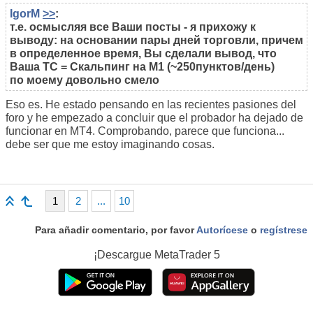
IgorM
>>
:
т.е. осмысляя все Ваши посты - я прихожу к
выводу: на основании пары дней торговли, причем
в определенное время, Вы сделали вывод, что
Ваша ТС = Скальпинг на М1 (~250пунктов/день)
по моему довольно смело
Eso es. He estado pensando en las recientes pasiones del
foro y he empezado a concluir que el probador ha dejado de
funcionar en MT4. Comprobando, parece que funciona...
debe ser que me estoy imaginando cosas.
1
2
...
10
Para añadir comentario, por favor
Autorícese
o
regístrese
¡Descargue
MetaTrader 5