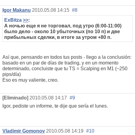
Igor Makanu
2010.05.08 14:15
#8
ExBitza
>>
:
А ночью еще я не торговал, под утро (6:00-11:00)
было дело - около 10 убыточных (по 10 п) и две
прибыльных сделки, в итоге за утром +80 п.
Así que, pensando en todos tus posts - llego a la conclusión:
basado en un par de días de trading, y en un momento
determinado, concluiste que tu TS = Scalping en M1 (~250
pips/día)
Eso es muy valiente, creo.
[Eliminado]
2010.05.08 14:17
#9
Igor, pediste un informe, te dije que sería el lunes.
Vladimir Gomonov
2010.05.08 14:19
#10