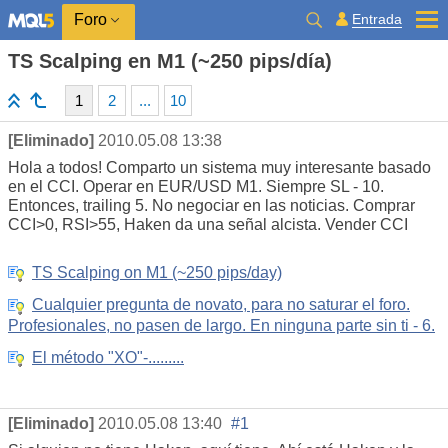
Entrada
Foro
TS Scalping en M1 (~250 pips/día)
1
2
...
10
[Eliminado]
2010.05.08 13:38
Hola a todos! Comparto un sistema muy interesante basado
en el CCI. Operar en EUR/USD M1. Siempre SL - 10.
Entonces, trailing 5. No negociar en las noticias. Comprar
CCI>0, RSI>55, Haken da una señal alcista. Vender CCI
TS Scalping on M1 (~250 pips/day)
Cualquier pregunta de novato, para no saturar el foro.
Profesionales, no pasen de largo. En ninguna parte sin ti - 6.
El método "XO"-.........
[Eliminado]
2010.05.08 13:40
#1