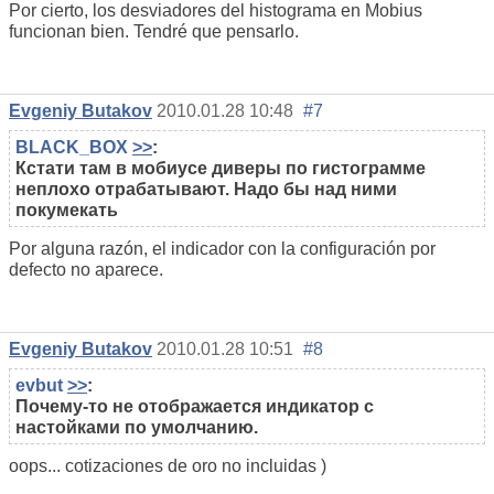
Por cierto, los desviadores del histograma en Mobius
funcionan bien. Tendré que pensarlo.
Evgeniy Butakov
2010.01.28 10:48
#7
BLACK_BOX
>>
:
Кстати там в мобиусе диверы по гистограмме
неплохо отрабатывают. Надо бы над ними
покумекать
Por alguna razón, el indicador con la configuración por
defecto no aparece.
Evgeniy Butakov
2010.01.28 10:51
#8
evbut
>>
:
Почему-то не отображается индикатор с
настойками по умолчанию.
oops... cotizaciones de oro no incluidas )