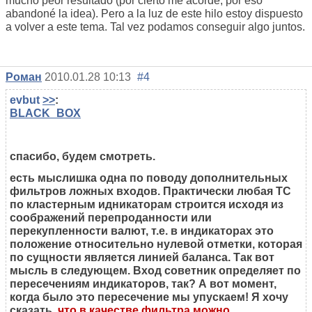
mucho peor resultado (por cierto me acordé, por eso
abandoné la idea). Pero a la luz de este hilo estoy dispuesto
a volver a este tema. Tal vez podamos conseguir algo juntos.
Роман
2010.01.28 10:13
#4
evbut
>>
:
BLACK_BOX
спасибо, будем смотреть.
есть мыслишка одна по поводу дополнительных
фильтров ложных входов. Практически любая ТС
по кластерным идникаторам строится исходя из
соображений перепроданности или
перекупленности валют, т.е. в индикаторах это
положение относительно нулевой отметки, которая
по сущности является линией баланса. Так вот
мысль в следующем. Вход советник определяет по
пересечениям индикаторов, так? А вот момент,
когда было это пересечение мы упускаем! Я хочу
сказать,
что в качестве фильтра можно