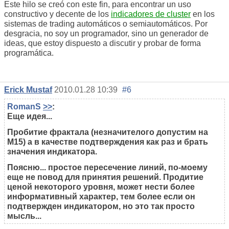
Este hilo se creó con este fin, para encontrar un uso
constructivo y decente de los
indicadores de cluster
en los
sistemas de trading automáticos o semiautomáticos. Por
desgracia, no soy un programador, sino un generador de
ideas, que estoy dispuesto a discutir y probar de forma
programática.
Erick Mustaf
2010.01.28 10:39
#6
RomanS
>>
:
Еще идея...
Пробитие фрактала (незначителого допустим на
М15) а в качестве подтверждения как раз и брать
значения индикатора.
Поясню... простое пересечение линий, по-моему
еще не повод для принятия решений. Продитие
ценой некоторого уровня, может нести более
информативный характер, тем более если он
подтвержден индикатором, но это так просто
мысль...