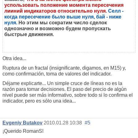
успользовать положение момента пересечения
лииний индикаторов относительно нуля
.
Селл -
когда пересечение было выше нуля, бай - ниже
нуля.
Но этим мы сократим число сделок
однозначно и возможно будем пропускать
быстрые движения.
Otra idea...
Ruptura de un fractal (insignificante, digamos, en M15) y,
como confirmación, toma de valores del indicador.
Déjame explicarte... Un simple cruce de líneas no es la
razón para tomar decisiones. El paso del precio de algún
nivel puede ser más informativo, sobre todo si lo confirma el
indicador, pero es sólo una idea...
Evgeniy Butakov
2010.01.28 10:38
#5
¡Querido RomanS!