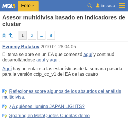
Entrada
Foro
Asesor multidivisa basado en indicadores de
cluster
1
2
...
8
Evgeniy Butakov
2010.01.28 04:05
El tema se abre en un EA que comenzó
aquí
y continuó
desarrollándose
aquí
y
aquí
.
Aquí
hay un enlace a las estadísticas de la semana pasada
para la versión ccfp_cc_v1 del EA de las cuatro
Reflexiones sobre algunos de los absurdos del análisis
multidivisa.
¿A quiénes ilumina JAPAN LIGHTS?
Sparring en MetaQuotes-Cuentas demo