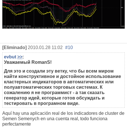
[Eliminado]
2010.01.28 11:02
#10
evbut
>>
:
Уважаемый RomanS!
Для это и создали эту ветку, что бы всем миром
найти конструктивное и достойное использование
кластерных индикаторов в автоматических или
полуавтоматических торговых системах. К
сожалению я не программист - а так сказать
генератор идей, которые готов обсуждать и
тестировать в програмном виде.
Aquí hay una aplicación real de los indicadores de cluster de
Semen Semenych en una cuenta real, todo funciona
perfectamente