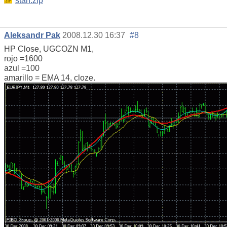
stan.zip
Aleksandr Pak
2008.12.30 16:37
#8
HP Close, UGCOZN M1,
rojo =1600
azul =100
amarillo = EMA 14, cloze.