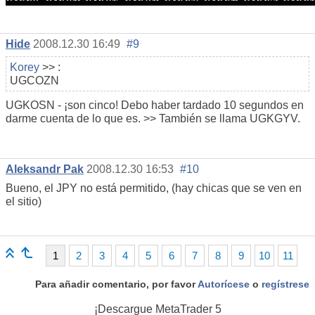
Hide
2008.12.30 16:49
#9
Korey
>> :
UGCOZN
UGKOSN - ¡son cinco! Debo haber tardado 10 segundos en
darme cuenta de lo que es. >> También se llama UGKGYV.
Aleksandr Pak
2008.12.30 16:53
#10
Bueno, el JPY no está permitido, (hay chicas que se ven en
el sitio)
1
2
3
4
5
6
7
8
9
10
11
Para añadir comentario, por favor
Autorícese
o
regístrese
¡Descargue
MetaTrader 5