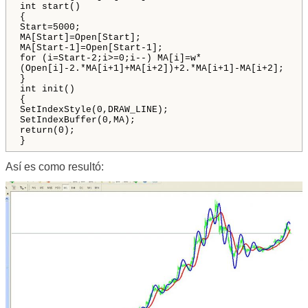
int start()
{
Start=5000;
MA[Start]=Open[Start];
MA[Start-1]=Open[Start-1];
for (i=Start-2;i>=0;i--) MA[i]=w*
(Open[i]-2.*MA[i+1]+MA[i+2])+2.*MA[i+1]-MA[i+2];
}
int init()
{
SetIndexStyle(0,DRAW_LINE);
SetIndexBuffer(0,MA);
return(0);
}
Así es como resultó: