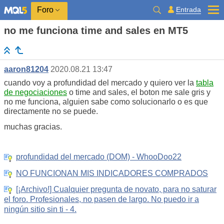
Entrada
Foro
no me funciona time and sales en MT5
aaron81204
2020.08.21 13:47
cuando voy a profundidad del mercado y quiero ver la
tabla
de negociaciones
o time and sales, el boton me sale gris y
no me funciona, alguien sabe como solucionarlo o es que
directamente no se puede.
muchas gracias.
profundidad del mercado (DOM) - WhooDoo22
NO FUNCIONAN MIS INDICADORES COMPRADOS
[¡Archivo!] Cualquier pregunta de novato, para no saturar
el foro. Profesionales, no pasen de largo. No puedo ir a
ningún sitio sin ti - 4.