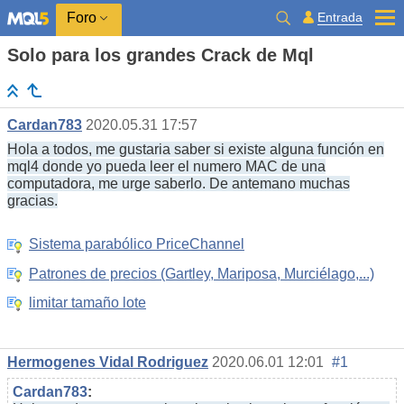
Entrada
Foro
Solo para los grandes Crack de Mql
Cardan783
2020.05.31 17:57
Hola a todos, me gustaria saber si existe alguna función en
mql4 donde yo pueda leer el numero MAC de una
computadora, me urge saberlo. De antemano muchas
gracias.
Sistema parabólico PriceChannel
Patrones de precios (Gartley, Mariposa, Murciélago,...)
limitar tamaño lote
Hermogenes Vidal Rodriguez
2020.06.01 12:01
#1
Cardan783
: