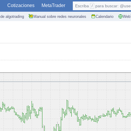
S
Cotizaciones
MetaTrader
Escriba
/
para buscar: @user,
de algotrading
Manual sobre redes neuronales
Calendario
WebT