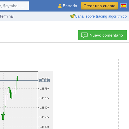
 $symbol, ...
Entrada
Crear una cuenta
erminal
Canal sobre trading algorítmico
Nuevo comentario