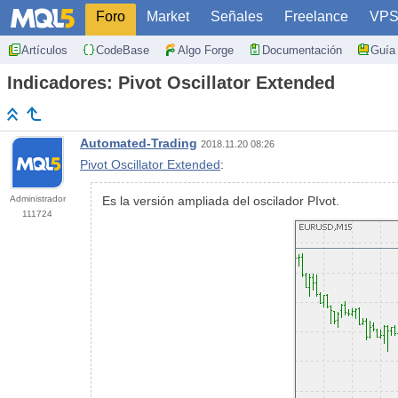
Foro
Market
Señales
Freelance
VP
Artículos
CodeBase
Algo Forge
Documentación
Guía 
Indicadores: Pivot Oscillator Extended
Automated-Trading
2018.11.20 08:26
Pivot Oscillator Extended
:
Administrador
Es la versión ampliada del oscilador PIvot.
111724