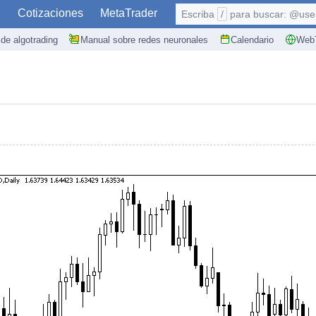
S
Cotizaciones
MetaTrader
Escriba
/
para buscar: @user,
de algotrading
Manual sobre redes neuronales
Calendario
WebT