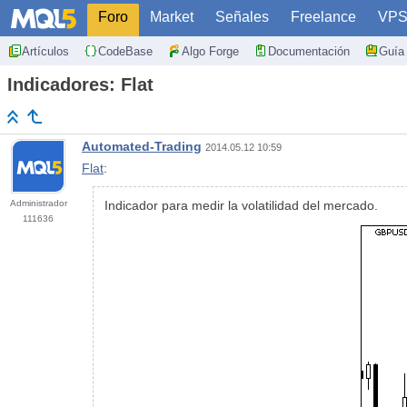
Foro
Market
Señales
Freelance
VP
Artículos
CodeBase
Algo Forge
Documentación
Guía 
Indicadores: Flat
Automated-Trading
2014.05.12 10:59
Flat
:
Administrador
Indicador para medir la volatilidad del mercado.
111636