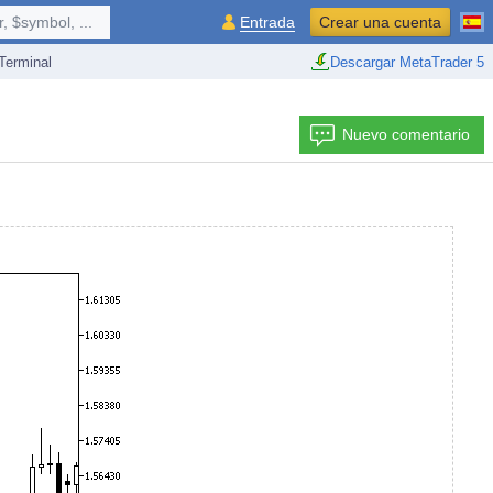
 $symbol, ...
Entrada
Crear una cuenta
erminal
Descargar MetaTrader 5
Nuevo comentario