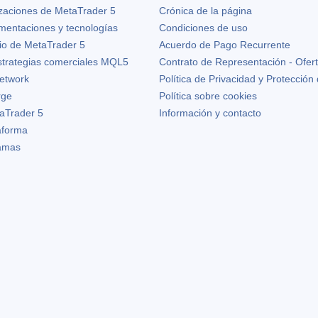
izaciones de
MetaTrader 5
Crónica de la página
ementaciones y tecnologías
Condiciones de uso
io de MetaTrader 5
Acuerdo de Pago Recurrente
strategias comerciales MQL5
Contrato de Representación - Ofer
etwork
Política de Privacidad y Protección
rge
Política sobre cookies
aTrader 5
Información y contacto
taforma
ramas