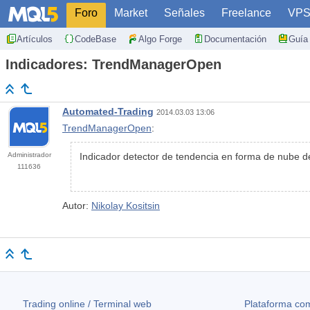
Foro
Market
Señales
Freelance
VP
Artículos
CodeBase
Algo Forge
Documentación
Guía 
Indicadores: TrendManagerOpen
Automated-Trading
2014.03.03 13:06
TrendManagerOpen
:
Administrador
Indicador detector de tendencia en forma de nube de
111636
Autor:
Nikolay Kositsin
Trading online / Terminal web
Plataforma com