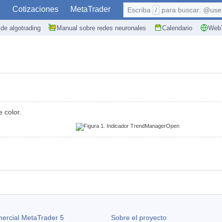
S
Cotizaciones
MetaTrader
Escriba
/
para buscar: @user,
de algotrading
Manual sobre redes neuronales
Calendario
WebT
 color.
ercial MetaTrader 5
Sobre el proyecto