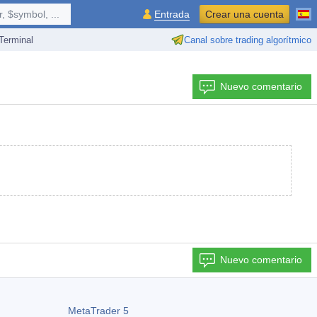
 $symbol, ...
Entrada
Crear una cuenta
erminal
Canal sobre trading algorítmico
Nuevo comentario
Nuevo comentario
MetaTrader 5