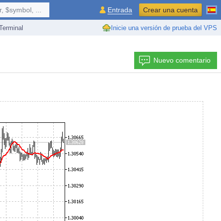
 $symbol, ...
Entrada
Crear una cuenta
erminal
Inicie una versión de prueba del VPS
Nuevo comentario