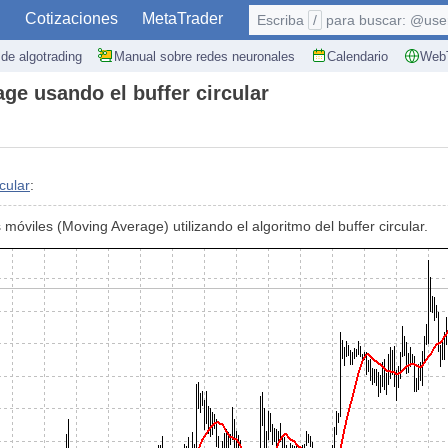
S
Cotizaciones
MetaTrader
Escriba
/
para buscar: @user,
de algotrading
Manual sobre redes neuronales
Calendario
WebT
ge usando el buffer circular
cular
:
móviles (Moving Average) utilizando el algoritmo del buffer circular.