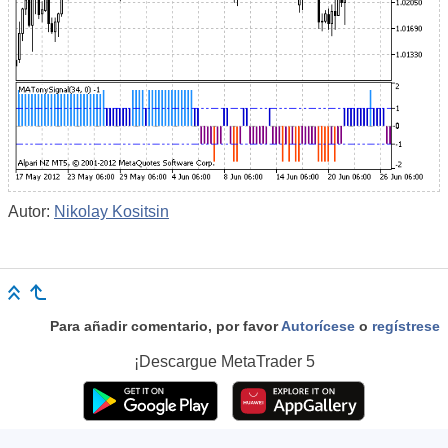
Autor:
Nikolay Kositsin
Para añadir comentario, por favor
Autorícese
o
regístrese
¡Descargue
MetaTrader 5