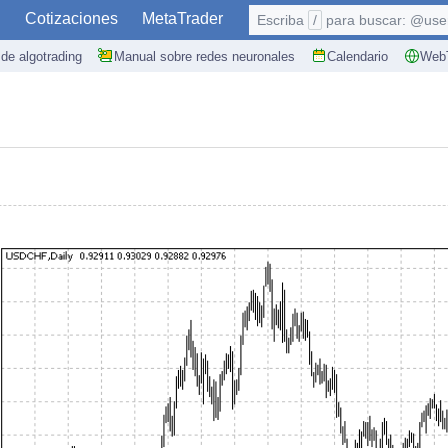
S
Cotizaciones
MetaTrader
Escriba
/
para buscar: @user,
de algotrading
Manual sobre redes neuronales
Calendario
WebT