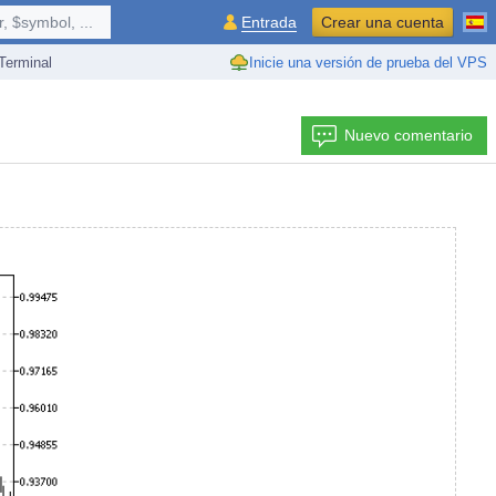
 $symbol, ...
Entrada
Crear una cuenta
erminal
Inicie una versión de prueba del VPS
Nuevo comentario