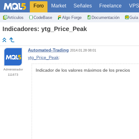
Foro
Market
Señales
Freelance
VP
Artículos
CodeBase
Algo Forge
Documentación
Guía 
Indicadores: ytg_Price_Peak
Automated-Trading
2014.01.28 08:01
ytg_Price_Peak
:
Administrador
Indicador de los valores máximos de los precios
111673