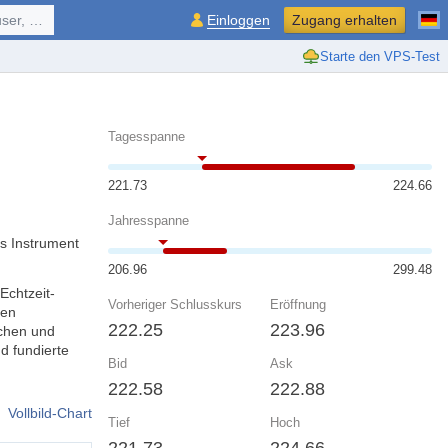
ol, ...
Einloggen
Zugang erhalten
Starte den VPS-Test
Tagesspanne
221.73
224.66
Jahresspanne
s Instrument
206.96
299.48
Echtzeit-
Vorheriger Schlusskurs
Eröffnung
nen
222.25
223.96
chen und
d fundierte
Bid
Ask
222.58
222.88
Vollbild-Chart
Tief
Hoch