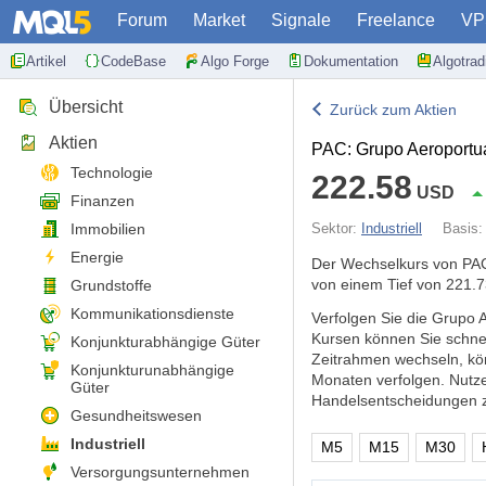
Forum
Market
Signale
Freelance
VP
Artikel
CodeBase
Algo Forge
Dokumentation
Algotra
Übersicht
Zurück zum Aktien
Aktien
PAC: Grupo Aeroportuar
Technologie
222.58
USD
Finanzen
Immobilien
Sektor:
Industriell
Basis
Energie
Der Wechselkurs von PAC
von einem Tief von 221.7
Grundstoffe
Kommunikationsdienste
Verfolgen Sie die Grupo A
Kursen können Sie schne
Konjunkturabhängige Güter
Zeitrahmen wechseln, kö
Konjunkturunabhängige
Monaten verfolgen. Nutz
Güter
Handelsentscheidungen zu
Gesundheitswesen
Industriell
M5
M15
M30
Versorgungsunternehmen