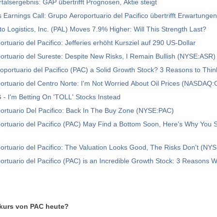
talsergebnis: GAP übertrifft Prognosen, Aktie steigt
es Earnings Call: Grupo Aeroportuario del Pacifico übertrifft Erwartunge
uto Logistics, Inc. (PAL) Moves 7.9% Higher: Will This Strength Last?
rtuario del Pacifico: Jefferies erhöht Kursziel auf 290 US-Dollar
rtuario del Sureste: Despite New Risks, I Remain Bullish (NYSE:ASR)
oportuario del Pacifico (PAC) a Solid Growth Stock? 3 Reasons to Thin
ortuario del Centro Norte: I'm Not Worried About Oil Prices (NASDAQ
- I'm Betting On 'TOLL' Stocks Instead
ortuario Del Pacifico: Back In The Buy Zone (NYSE:PAC)
rtuario del Pacifico (PAC) May Find a Bottom Soon, Here's Why You 
rtuario del Pacifico: The Valuation Looks Good, The Risks Don't (NY
rtuario del Pacifico (PAC) is an Incredible Growth Stock: 3 Reasons 
nkurs von PAC heute?