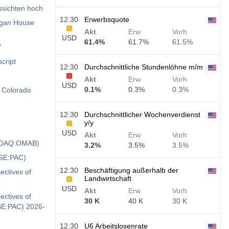
ssichten hoch
12:30
Erwerbsquote
higan House
Akt
Erw
Vorh
USD
61.4%
61.7%
61.5%
'
cript
12:30
Durchschnittliche Stundenlöhne m/m
Akt
Erw
Vorh
USD
0.1%
0.3%
0.3%
 Colorado
12:30
Durchschnittlicher Wochenverdienst
y/y
USD
Akt
Erw
Vorh
NASDAQ:OMAB)
3.2%
3.5%
3.5%
YSE:PAC)
12:30
Beschäftigung außerhalb der
ectives of
Landwirtschaft
USD
Akt
Erw
Vorh
ectives of
30 K
40 K
30 K
YSE:PAC) 2026-
12:30
U6 Arbeitslosenrate