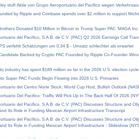
ey stuft Aktie von Grupo Aeroportuario del Pacifico wegen Verkehrsau
unded by Ripple and Coinbase spends over $2 million to support Mic
rothers Donated $10 Million in Bitcoin to Trump Super PAC 'MAGA Inc.
rtuario del Pacífico, S.A.B. de C.V. (PAC) Q2 2026 Earnings Call Trans
GAP ADR: EPS verfehlt Schätzungen um 0,34 $ - Umsatz schlechter als erwartet
Candidate Backed by Crypto PAC Founded by Ripple Co-Founder Wins
o industry has spent $189 million so far in the 2026 U.S. election cycle
to Super PAC Funds Begin Flowing into 2026 U.S. Primaries
ortuario del Centro Norte Stock: World Cup Host, Bullish Outlook (
rtuario Del Pacifico: Traffic Will Pick Up In The Back Half Of 2026 (N
rtuario del Pacífico, S.A.B. de C.V. (PAC) Discusses Structure and Obj
d Its Role in Funding Mexican Airport Infrastructure Transcript
rtuario del Pacífico, S.A.B. de C.V. (PAC) Discusses Structure and Obj
d Its Role in Funding Mexican Airport Infrastructure - Slideshow (N