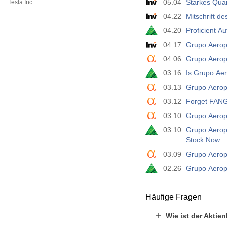
05.04
Starkes Quar
Tesla Inc
04.22
Mitschrift d
04.20
Proficient A
04.17
Grupo Aeropo
04.06
Grupo Aeropo
03.16
Is Grupo Aer
03.13
Grupo Aerop
03.12
Forget FANG 
03.10
Grupo Aerop
03.10
Grupo Aeropo
Stock Now
03.09
Grupo Aeropo
02.26
Grupo Aeropo
Häufige Fragen
Wie ist der Aktie