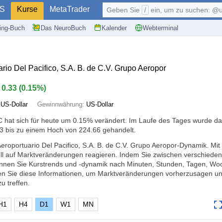
S
Kurse
MetaTrader
Geben Sie
/
ein, um zu suchen: @user, $symb
ding-Buch
Das NeuroBuch
Kalender
Webterminal
io Del Pacifico, S.A. B. de C.V. Grupo Aeropor
0.33
(
0.15%
)
:
US-Dollar
Gewinnwährung:
US-Dollar
 hat sich für heute um
0.15%
verändert. Im Laufe des Tages wurde da
3 bis zu einem Hoch von 224.66 gehandelt.
eroportuario Del Pacifico, S.A. B. de C.V. Grupo Aeropor-Dynamik. Mit 
ll auf Marktveränderungen reagieren. Indem Sie zwischen verschiede
nnen Sie Kurstrends und -dynamik nach Minuten, Stunden, Tagen, Wo
en Sie diese Informationen, um Marktveränderungen vorherzusagen un
 treffen.
H1
H4
D1
W1
MN