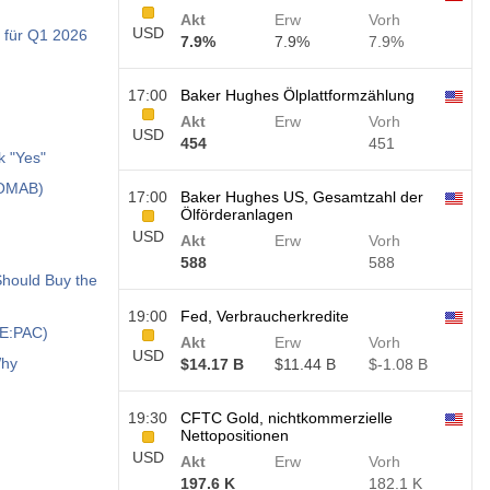
Akt
Erw
Vorh
USD
n für Q1 2026
7.9%
7.9%
7.9%
17:00
Baker Hughes Ölplattformzählung
Akt
Erw
Vorh
USD
454
451
k "Yes"
:OMAB)
17:00
Baker Hughes US, Gesamtzahl der
Ölförderanlagen
USD
Akt
Erw
Vorh
588
588
Should Buy the
19:00
Fed, Verbraucherkredite
SE:PAC)
Akt
Erw
Vorh
USD
Why
$​14.17 B
$​11.44 B
$​-1.08 B
19:30
CFTC Gold, nichtkommerzielle
Nettopositionen
USD
Akt
Erw
Vorh
197.6 K
182.1 K