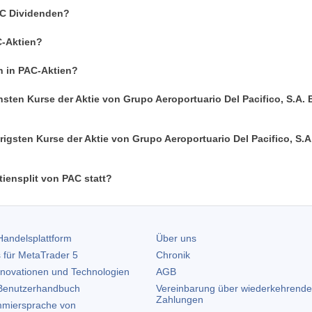
PAC Dividenden?
C-Aktien?
n in PAC-Aktien?
sten Kurse der Aktie von Grupo Aeroportuario Del Pacifico, S.A. B
rigsten Kurse der Aktie von Grupo Aeroportuario Del Pacifico, S.A.
iensplit von PAC statt?
andelsplattform
Über uns
 für
MetaTrader 5
Chronik
nnovationen und Technologien
AGB
enutzerhandbuch
Vereinbarung über wiederkehrende
Zahlungen
miersprache von