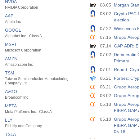
NVDA
08.05
Morgan Stanl
NVIDIA Corporation
08.02
Crypto PAC f
AAPL
election
Apple Inc
07.22
Winklevoss B
GOOGL
Alphabet Inc - Class A
07.15
Grupo Aeropo
MSFT
07.14
Microsoft Corporation
07.02
Democratic 
AMZN
Primary
Amazon.com Inc
07.01
Report: Crypt
TSM
06.21
Forbes: Cryp
Taiwan Semiconductor Manufacturing
Company Ltd
06.21
Grupo Aerop
AVGO
06.02
Grupo Aeropo
Broadcom Inc
05.18
Grupo Aeropo
META
FIBRA GAP an
Meta Platforms Inc - Class A
05.18
Grupo Aeropo
LLY
FIBRA GAP an
Eli Lilly and Company
05-18
TSLA