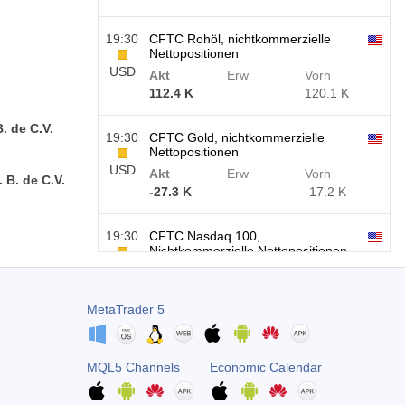
19:30
CFTC Rohöl, nichtkommerzielle
Nettopositionen
USD
Akt
Erw
Vorh
112.4 K
120.1 K
. de C.V.
19:30
CFTC Gold, nichtkommerzielle
Nettopositionen
USD
Akt
Erw
Vorh
 B. de C.V.
-27.3 K
-17.2 K
19:30
CFTC Nasdaq 100,
Nichtkommerzielle Nettopositionen
USD
Akt
Erw
Vorh
-14.6 K
4.9 K
MetaTrader 5
MQL5 Channels
Economic Calendar