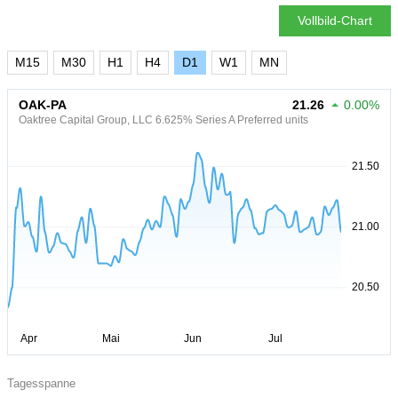
Vollbild-Chart
M15
M30
H1
H4
D1
W1
MN
OAK-PA
21.26
0.00%
Oaktree Capital Group, LLC 6.625% Series A Preferred units
Tagesspanne