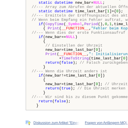
static
datetime
 new_bar=
NULL
//--- Array zum Abrufen der aktuellen Öffn
static
datetime
 time_last_bar[
1
]={
0
//--- Ermitteln der Eröffnungszeit des akt
// Wenn beim Empfang ein Fehler auftrat, w
if
(
CopyTime
(
_Symbol
,
Period
(),
0
,
1
,time_l
     { 
Print
(
__FUNCTION__
,
"Fehler beim Kop
//--- Wenn dies der erste Funktionsaufruf 
if
(new_bar==
NULL
)

     {

// Einstellen der Uhrzeit
      new_bar=time_last_bar[
0
];

Print
(
__FUNCTION__
,
": Initialisierun
            +
TimeToString
(time_last_bar[
0
]
return
(
false
); 
// Falsch zurückgeben
//--- Wenn die Uhrzeit anders ist
if
(new_bar!=time_last_bar[
0
])

     {

      new_bar=time_last_bar[
0
]; 
// Uhrzeit
return
(
true
); 
// Die Uhrzeit merken 
//--- Wir sind bis zu diesem Punkt gekomme
return
(
false
);

  }
Diskussion zum Artikel "Einen
Fragen von Anfängern MQL