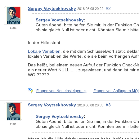
Sergey Voytsekhovsky
#2
2018.08.08 20:22
Sergey Voytsekhovsky
:
Guten Abend, bitte helfen Sie mir, in der Funktion 
1181
ob sie gleich Null ist oder nicht. Könnten Sie mir bit
In der Hilfe steht:
Lokale Variablen
, die mit dem Schlüsselwort static dekla
lokalen Variablen die Werte, die sie beim vorherigen Aufr
Das heißt, bei einem neuen Aufruf der Funktion CheckNew
ein neuer Wert NULL...... zugewiesen, und dann ist mir n
WO ?????
Fragen von Neueinsteigern zu
Fragen von Anfängern MQ
Sergey Voytsekhovsky
#3
2018.08.08 20:33
Sergey Voytsekhovsky
:
Guten Abend, bitte helfen Sie mir, in der Funktion 
1181
ob sie gleich Null ist oder nicht. Könnten Sie mir bit