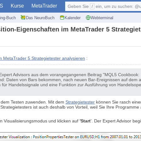
S
Kurse
MetaTrader
Geben Sie
/
ein, um zu suchen: @user, $symb
ding-Buch
Das NeuroBuch
Kalender
Webterminal
ion-Eigenschaften im MetaTrader 5 Strategiet
 MetaTrader 5 Strategietester analysieren
:
es Expert Advisors aus dem vorangegangenen Beitrag "MQL5 Cookbook: 
ind: Daten von Bars bekommen, nach neuen Bar-Ereignissen auf dem a
on für Handelssignale und eine Funktion zur Ausführung von Handelsop
uns dem Testen zuwenden. Mit dem
Strategietester
können Sie rasch einen
Strategietesters ist auch deshalb von Vorteil, weil Sie Ihre Program
den Visualisierungsmodus und klicken auf
'Start
'. Der Expert Advisor beg