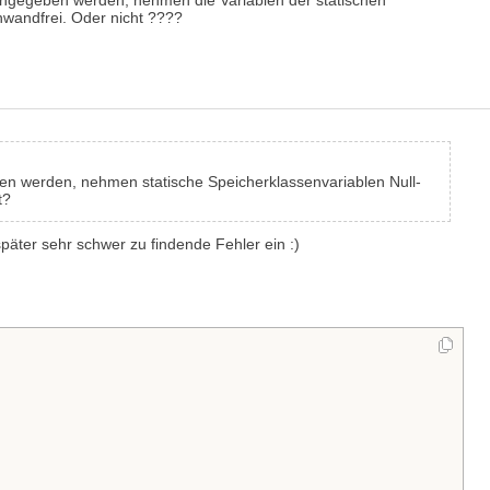
ngegeben werden, nehmen die Variablen der statischen
inwandfrei. Oder nicht ????
 werden, nehmen statische Speicherklassenvariablen Null-
t?
später sehr schwer zu findende Fehler ein :)