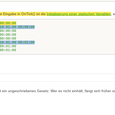
te Eingabe in OnTick() ist die
Initialisierung einer statischen Variablen
, 
00
:
00
:
00
18.01
.
08
00
:
00
:
00
00
:
00
:
00
00
:
00
:
00
00
:
00
:
00
18.01
.
08
00
:
01
:
00
00
:
01
:
00
00
:
01
:
00
t ein ungeschriebenes Gesetz. Wer es nicht einhält, fängt sich früher o