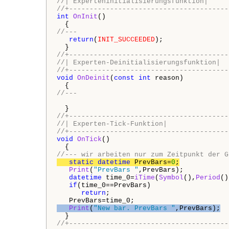
//| Experteninitialisierungsfunktion|
//+---------------------------------------
int
OnInit
()

//---
return
(
INIT_SUCCEEDED
);

//+---------------------------------------
//| Experten-Deinitialisierungsfunktion|
//+---------------------------------------
void
OnDeinit
(
const
int
 reason)

//---
//+---------------------------------------
//| Experten-Tick-Funktion|
//+---------------------------------------
void
OnTick
()

//--- wir arbeiten nur zum Zeitpunkt der G
static
datetime
 PrevBars=
0
;
Print
(
"PrevBars "
,PrevBars);

datetime
 time_0=
iTime
(
Symbol
(),
Period
()
if
(time_0==PrevBars)

return
;

Print
(
"New bar. PrevBars "
,PrevBars);
//+---------------------------------------