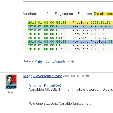
Ausdrucken auf der Registerkarte Experten.
Die allerers
2018.01
.
08
00
:
00
:
00
   PrevBars 
1970.01
.
01
2018.01
.
08
00
:
00
:
00
   New bar. PrevBars 
20
2018.01
.
08
00
:
00
:
30
   PrevBars 
2018.01
.
08
2018.01
.
08
00
:
00
:
59
   PrevBars 
2018.01
.
08
2018.01
.
08
00
:
01
:
00
   PrevBars 
2018.01
.
08
2018.01
.
08
00
:
01
:
00
   New bar. PrevBars 
20
2018.01
.
08
00
:
01
:
30
   PrevBars 
2018.01
.
08
2018.01
.
08
00
:
02
:
00
   PrevBars 
2018.01
.
08
Dateien:
Test_EA.mq5
4 kb
Sergey Voytsekhovsky
#5
2018.08.09 08:00
Vladimir Karputov
:
Variablen MÜSSEN immer initialisiert werden. Dies is
1181
Wie eine statische Variable funktioniert: