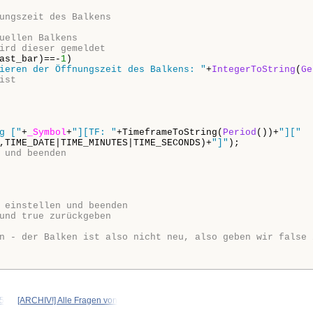
ungszeit des Balkens
uellen Balkens
ird dieser gemeldet
ast_bar)==-
1
)

ieren der Öffnungszeit des Balkens: "
+
IntegerToString
(
Ge
ist
g ["
+
_Symbol
+
"][TF: "
+TimeframeToString(
Period
())+
"]["
,TIME_DATE|TIME_MINUTES|TIME_SECONDS)+
"]"
);

 und beenden 
 einstellen und beenden 
und true zurückgeben
n - der Balken ist also nicht neu, also geben wir false 
5
[ARCHIV!] Alle Fragen von