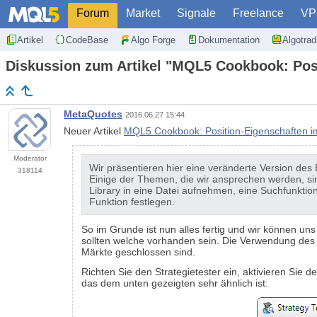
Forum
Market
Signale
Freelance
VP
Artikel
CodeBase
Algo Forge
Dokumentation
Algotra
Diskussion zum Artikel "MQL5 Cookbook: Posit
MetaQuotes
2016.06.27 15:44
Neuer Artikel
MQL5 Cookbook: Position-Eigenschaften im
Moderator
Wir präsentieren hier eine veränderte Version d
318114
Einige der Themen, die wir ansprechen werden, s
Library in eine Datei aufnehmen, eine Suchfunkti
Funktion festlegen.
So im Grunde ist nun alles fertig und wir können 
sollten welche vorhanden sein. Die Verwendung des 
Märkte geschlossen sind.
Richten Sie den Strategietester ein, aktivieren Sie 
das dem unten gezeigten sehr ähnlich ist: