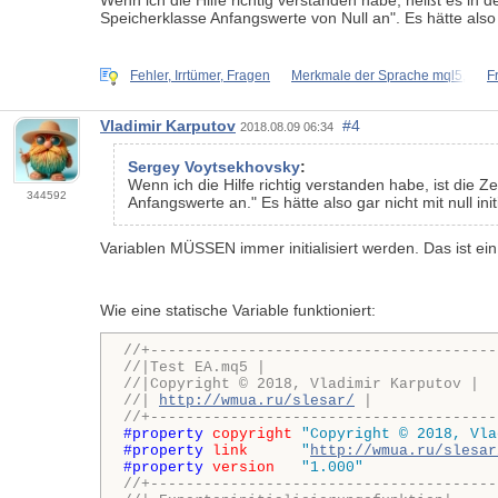
Wenn ich die Hilfe richtig verstanden habe, heißt es in de
Speicherklasse Anfangswerte von Null an". Es hätte also g
Fehler, Irrtümer, Fragen
Merkmale der Sprache mql5,
F
Vladimir Karputov
#4
2018.08.09 06:34
Sergey Voytsekhovsky
:
Wenn ich die Hilfe richtig verstanden habe, ist die Ze
344592
Anfangswerte an." Es hätte also gar nicht mit null in
Variablen MÜSSEN immer initialisiert werden. Das ist ein
Wie eine statische Variable funktioniert:
//+---------------------------------------
//|Test EA.mq5 |
//|Copyright © 2018, Vladimir Karputov |
//| 
http://wmua.ru/slesar/
 |
//+---------------------------------------
#property 
copyright
"Copyright © 2018, Vla
#property 
link
"
http://wmua.ru/slesar
#property 
version
"1.000"
//+---------------------------------------