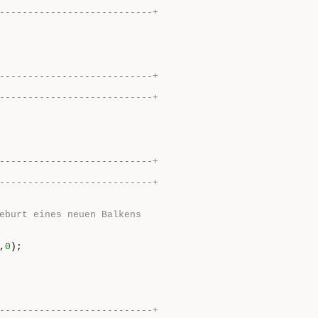
---------------------------+
---------------------------+
---------------------------+
---------------------------+
---------------------------+
eburt eines neuen Balkens
,
0
);

---------------------------+