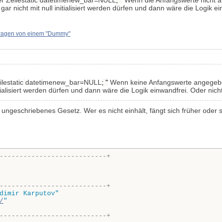
r Zeile
static
datetime
new_bar=NULL
; "
Wenn die Anfangswerte nicht a
ar nicht mit null initialisiert werden dürfen und dann wäre die Logik e
ragen von einem "Dummy"
ile
static
datetime
new_bar=NULL
; "
Wenn keine Anfangswerte angegeben
itialisiert werden dürfen und dann wäre die Logik einwandfrei. Oder nich
 ungeschriebenes Gesetz. Wer es nicht einhält, fängt sich früher oder 
---------------------------+
---------------------------+
dimir Karputov"
/
"
---------------------------+