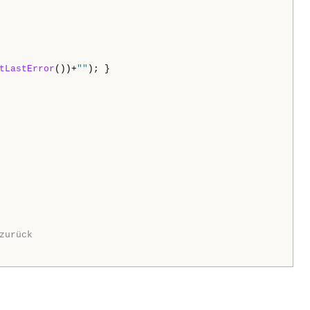
tLastError
())+
""
zurück