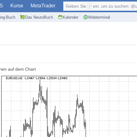
S
Kurse
MetaTrader
Geben Sie
/
ein, um zu suchen: @user, $symb
ding-Buch
Das NeuroBuch
Kalender
Webterminal
zonen auf dem Chart