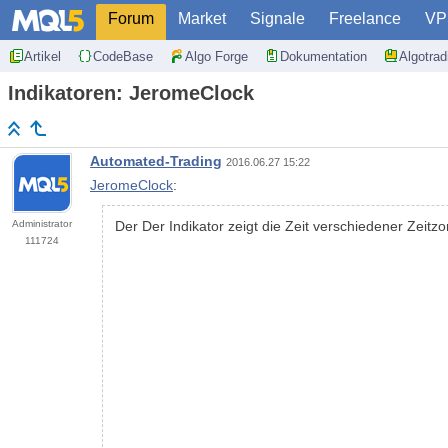
Forum
Market
Signale
Freelance
VP
Artikel
CodeBase
Algo Forge
Dokumentation
Algotra
Indikatoren: JeromeClock
Automated-Trading
2016.06.27 15:22
JeromeClock
:
Administrator
Der Der Indikator zeigt die Zeit verschiedener Zeit
111724