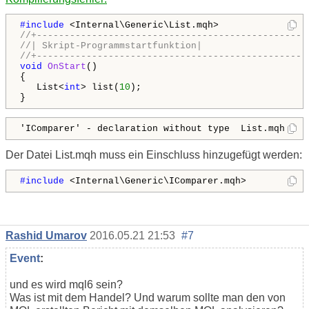
#include 
//+-------------------------------------------------
//| Skript-Programmstartfunktion|
//+-------------------------------------------------
void
OnStart
()

{

   List<
int
> list(
10
);

}
'IComparer' - declaration without type  List.mqh    
Der Datei List.mqh muss ein Einschluss hinzugefügt werden:
#include 
<Internal\Generic\IComparer.mqh>
Rashid Umarov
2016.05.21 21:53
#7
Event
:
und es wird mql6 sein?
Was ist mit dem Handel? Und warum sollte man den von