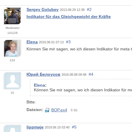
Sergey Golubev
#2
2013.08.29 12:38
Indikator für das Gleichgewicht der Kräfte
Moderator
141126
Elena
#3
2016.06.01 07:13
Können Sie mir sagen, wo ich diesen Indikator für meta 
224
Юрий Белоусов
#4
2016.08.08 09:48
Elena
:
Können Sie mir sagen, wo ich diesen Indikator für m
10
Bitte:
Dateien:
BOP.ex4
6 kb
lippmaje
#5
2019.06.10 03:40