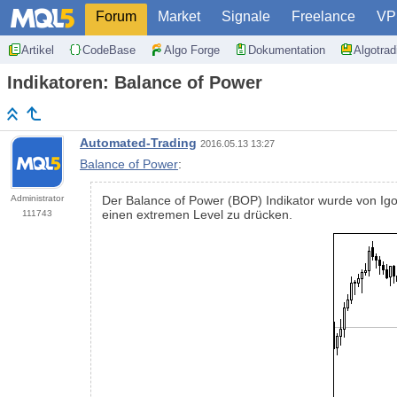
Forum
Market
Signale
Freelance
VP
Artikel
CodeBase
Algo Forge
Dokumentation
Algotra
Indikatoren: Balance of Power
Automated-Trading
2016.05.13 13:27
Balance of Power
:
Administrator
Der Balance of Power (BOP) Indikator wurde von Igo
einen extremen Level zu drücken.
111743