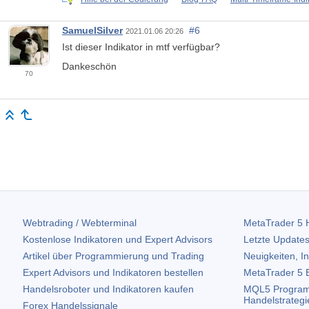
SamuelSilver
#6
2021.01.06 20:26
Ist dieser Indikator in mtf verfügbar?
Dankeschön
70
Webtrading / Webterminal
MetaTrader 5
H
Kostenlose Indikatoren und Expert Advisors
Letzte Updates
Artikel über Programmierung und Trading
Neuigkeiten, I
Expert Advisors und Indikatoren bestellen
MetaTrader 5
B
Handelsroboter und Indikatoren kaufen
MQL5 Program
Handelstrategi
Forex Handelssignale