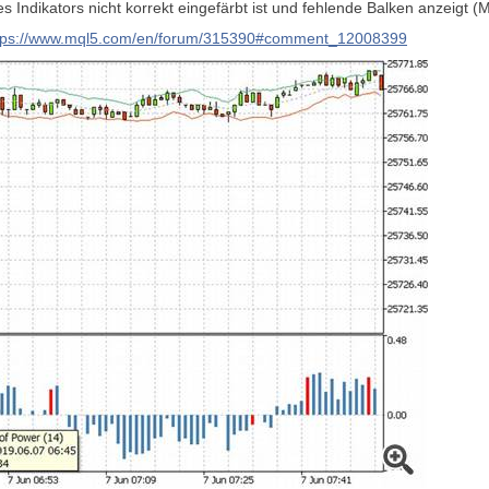
 Indikators nicht korrekt eingefärbt ist und fehlende Balken anzeigt (
tps://www.mql5.com/en/forum/315390#comment_12008399