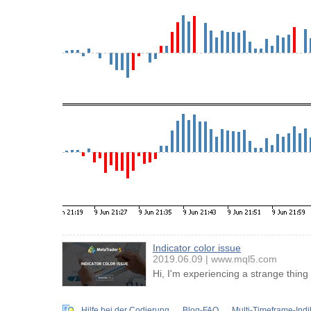
Indicator color issue
2019.06.09
www.mql5.com
Hi, I'm experiencing a strange thing 
Hilfe bei der Codierung
Blog-FAQ
Multi-Timeframe-Indi