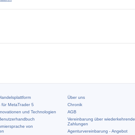
andelsplattform
Über uns
 für
MetaTrader 5
Chronik
nnovationen und Technologien
AGB
enutzerhandbuch
Vereinbarung über wiederkehrende
Zahlungen
miersprache von
en
Agenturvereinbarung - Angebot