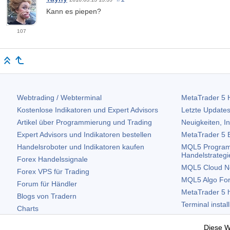
Kann es piepen?
107
Webtrading / Webterminal
MetaTrader 5
H
Kostenlose Indikatoren und Expert Advisors
Letzte Updates
Artikel über Programmierung und Trading
Neuigkeiten, I
Expert Advisors und Indikatoren bestellen
MetaTrader 5
B
Handelsroboter und Indikatoren kaufen
MQL5 Program
Handelstrategi
Forex Handelssignale
MQL5 Cloud N
Forex VPS für Trading
MQL5 Algo Fo
Forum für Händler
MetaTrader 5
h
Blogs von Tradern
Terminal instal
Charts
Terminal deinst
Kostenlose Widgets
Diese W