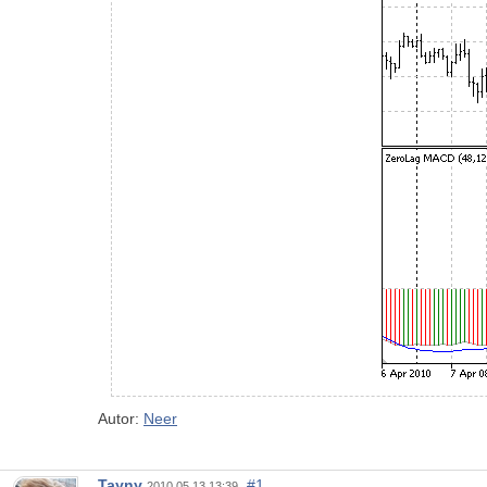
Autor:
Neer
Tayny
#1
2010.05.13 13:39