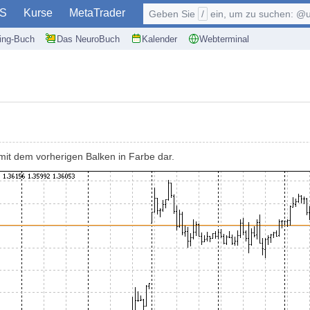
S
Kurse
MetaTrader
Geben Sie
/
ein, um zu suchen: @user, $symb
ding-Buch
Das NeuroBuch
Kalender
Webterminal
it dem vorherigen Balken in Farbe dar.