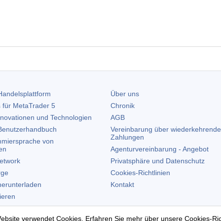
andelsplattform
Über uns
 für
MetaTrader 5
Chronik
nnovationen und Technologien
AGB
enutzerhandbuch
Vereinbarung über wiederkehrende
Zahlungen
miersprache von
en
Agenturvereinbarung - Angebot
etwork
Privatsphäre und Datenschutz
rge
Cookies-Richtlinien
erunterladen
Kontakt
lieren
allieren
ebsite verwendet Cookies. Erfahren Sie mehr über unsere
Cookies-Ric