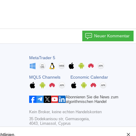
Neuer Kommentar
MetaTrader 5
MQL5 Channels
Economic Calendar
Abonnieren Sie die News zum
algorithmischen Handel
Kein Broker, keine echten Handelskonten
35 Dodekanisou str, Germasogeia,
4043, Limassol, Cyprus
Copyright 2000-2026,
MetaQuotes Ltd
htlinien
.