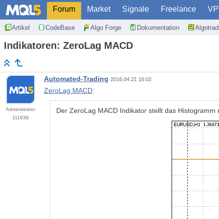
Forum
Market
Signale
Freelance
VP
Artikel
CodeBase
Algo Forge
Dokumentation
Algotra
Indikatoren: ZeroLag MACD
Automated-Trading
2016.04.21 16:02
ZeroLag MACD
:
Administrator
Der ZeroLag MACD Indikator stellt das Histogramm m
111636