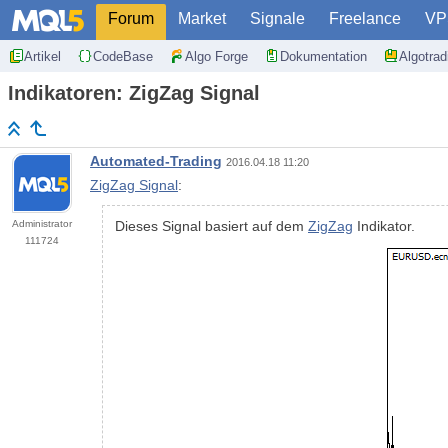
Forum
Market
Signale
Freelance
VP
Artikel
CodeBase
Algo Forge
Dokumentation
Algotra
Indikatoren: ZigZag Signal
Automated-Trading
2016.04.18 11:20
ZigZag Signal
:
Administrator
Dieses Signal basiert auf dem
ZigZag
Indikator.
111724