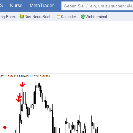
S
Kurse
MetaTrader
Geben Sie
/
ein, um zu suchen: @user, $symb
ding-Buch
Das NeuroBuch
Kalender
Webterminal