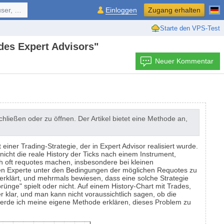
ol, ...
Einloggen
Zugang erhalten
Starte den VPS-Test
 des Expert Advisors"
Neuer Kommentar
chließen oder zu öffnen. Der Artikel bietet eine Methode an,
iner Trading-Strategie, der in Expert Advisor realisiert wurde.
icht die reale History der Ticks nach einem Instrument,
ch oft requotes machen, insbesondere bei kleinen
nen Experte unter den Bedingungen der möglichen Requotes zu
 erklärt, und mehrmals bewiesen, dass eine solche Strategie
prünge" spielt oder nicht. Auf einem History-Chart mit Trades,
klar, und man kann nicht voraussichtlich sagen, ob die
l werde ich meine eigene Methode erklären, dieses Problem zu