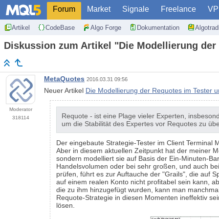
Forum
Market
Signale
Freelance
VP
Artikel
CodeBase
Algo Forge
Dokumentation
Algotra
Diskussion zum Artikel "Die Modellierung der 
MetaQuotes
2016.03.31 09:56
Neuer Artikel
Die Modellierung der Requotes im Tester un
Moderator
Requote - ist eine Plage vieler Experten, insbeson
318114
um die Stabilität des Expertes vor Requotes zu üb
Der eingebaute Strategie-Tester im Client Terminal M
Aber in diesem aktuellen Zeitpunkt hat der meiner M
sondern modelliert sie auf Basis der Ein-Minuten-Ba
Handelsvolumen oder bei sehr großen, und auch bei
prüfen, führt es zur Auftauche der "Grails", die au
auf einem realen Konto nicht profitabel sein kann, ab
die zu ihm hinzugefügt wurden, kann man manchmal s
Requote-Strategie in diesen Momenten ineffektiv sei
lösen.