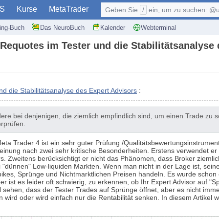
S
Kurse
MetaTrader
Geben Sie
/
ein, um zu suchen: @user, $symb
ding-Buch
Das NeuroBuch
Kalender
Webterminal
Requotes im Tester und die Stabilitätsanalyse
d die Stabilitätsanalyse des Expert Advisors
:
dere bei denjenigen, die ziemlich empfindlich sind, um einen Trade zu s
erprüfen.
eta Trader 4 ist ein sehr guter Prüfung /Qualitätsbewertungsinstrument e
einung nach zwei sehr kritische Besonderheiten. Erstens verwendet er n
rs. Zweitens berücksichtigt er nicht das Phänomen, dass Broker ziemli
 "dünnen" Low-liquiden Markten. Wenn man nicht in der Lage ist, sei
f Spikes, Sprünge und Nichtmarktlichen Preisen handeln. Es wurde schon
er ist es leider oft schwierig, zu erkennen, ob Ihr Expert Advisor auf "S
ehen, dass der Tester Trades auf Sprünge öffnet, aber es nicht immer 
n wird oder wird einfach nur die Rentabilität senken. In diesem Artike