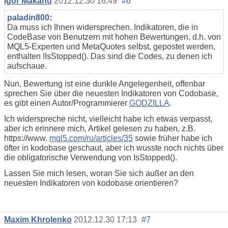
Igor Makanu
2012.12.30 16:49
#6
paladin800
:
Da muss ich Ihnen widersprechen. Indikatoren, die in
CodeBase von Benutzern mit hohen Bewertungen, d.h. von
MQL5-Experten und MetaQuotes selbst, gepostet werden,
enthalten !IsStopped(). Das sind die Codes, zu denen ich
aufschaue.
Nun, Bewertung ist eine dunkle Angelegenheit, offenbar
sprechen Sie über die neuesten Indikatoren von Codobase,
es gibt einen Autor/Programmierer
GODZILLA
.
Ich widerspreche nicht, vielleicht habe ich etwas verpasst,
aber ich erinnere mich, Artikel gelesen zu haben, z.B.
https://www.
mql5.com/ru/articles/35
sowie früher habe ich
öfter in kodobase geschaut, aber ich wusste noch nichts über
die obligatorische Verwendung von IsStopped().
Lassen Sie mich lesen, woran Sie sich außer an den
neuesten Indikatoren von kodobase orientieren?
Maxim Khrolenko
2012.12.30 17:13
#7