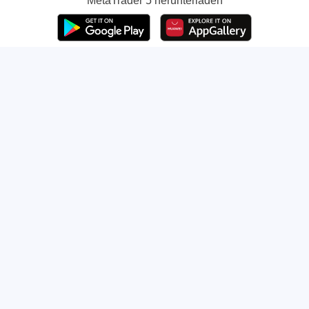
MetaTrader 5
herunterladen