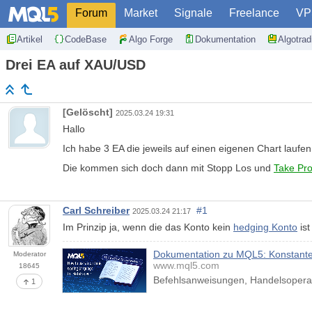
Forum
Market
Signale
Freelance
VP
Artikel
CodeBase
Algo Forge
Dokumentation
Algotra
Drei EA auf XAU/USD
[Gelöscht]
2025.03.24 19:31
Hallo
Ich habe 3 EA die jeweils auf einen eigenen Chart lauf
Die kommen sich doch dann mit Stopp Los und
Take Prof
Carl Schreiber
#1
2025.03.24 21:17
Im Prinzip ja, wenn die das Konto kein
hedging Konto
ist
Dokumentation zu MQL5: Konstanten
Moderator
www.mql5.com
18645
Befehlsanweisungen, Handelsoperati
1