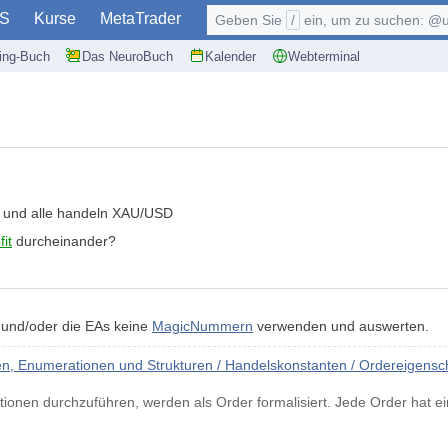
S
Kurse
MetaTrader
Geben Sie
/
ein, um zu suchen: @user, $symb
ding-Buch
Das NeuroBuch
Kalender
Webterminal
en und alle handeln XAU/USD
it
durcheinander?
 und/oder die EAs keine
MagicNummern
verwenden und auswerten.
, Enumerationen und Strukturen / Handelskonstanten / Ordereigensc
onen durchzuführen, werden als Order formalisiert. Jede Order hat ei