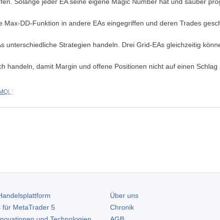
fen. Solange jeder EA seine eigene Magic Number hat und sauber prog
e Max-DD-Funktion in andere EAs eingegriffen und deren Trades gesch
s unterschiedliche Strategien handeln. Drei Grid-EAs gleichzeitig könne
h handeln, damit Margin und offene Positionen nicht auf einen Schlag 
 MQL5
andelsplattform
Über uns
 für
MetaTrader 5
Chronik
nnovationen und Technologien
AGB