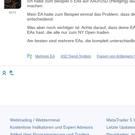
Ich habe zum Beispiel 5 EAs auf XAU/USD (Hedging) lau
machen.
8575
Mein EA hatte zum Beispiel einmal das Problem, dass di
entscheidend.
Was aber noch wichtiger ist: Achte darauf, dass deine EA
EAs hast, die alle nur zum NY Open traden.
Am besten sind mehrere EAs, die komplett unterschiedlic
Mehrere EA
ASCTrend-System
Fragen von Anfängern
Webtrading / Webterminal
MetaTrader 5
H
Kostenlose Indikatoren und Expert Advisors
Letzte Updates
Artikel über Programmierung und Trading
Neuigkeiten, I