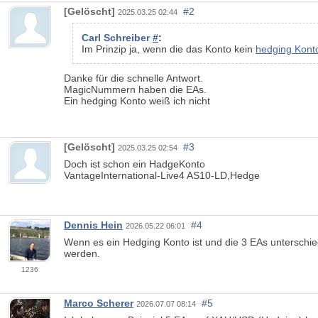
[Gelöscht]
#2
2025.03.25 02:44
Carl Schreiber
#
:
Im Prinzip ja, wenn die das Konto kein
hedging Kont
Danke für die schnelle Antwort.
MagicNummern haben die EAs.
Ein hedging Konto weiß ich nicht
[Gelöscht]
#3
2025.03.25 02:54
Doch ist schon ein HadgeKonto
VantageInternational-Live4 AS10-LD,Hedge
Dennis Hein
#4
2026.05.22 06:01
Wenn es ein Hedging Konto ist und die 3 EAs untersch
werden.
1236
Marco Scherer
#5
2026.07.07 08:14