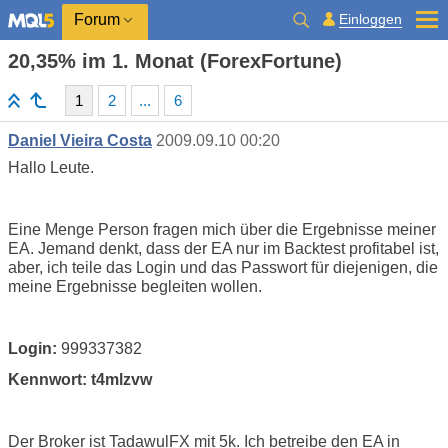
Einloggen
Forum
20,35% im 1. Monat (ForexFortune)
1
2
...
6
Daniel Vieira Costa
2009.09.10 00:20
Hallo Leute.
Eine Menge Person fragen mich über die Ergebnisse meiner
EA. Jemand denkt, dass der EA nur im Backtest profitabel ist,
aber, ich teile das Login und das Passwort für diejenigen, die
meine Ergebnisse begleiten wollen.
Login:
999337382
Kennwort: t4mlzvw
Der Broker ist TadawulFX mit 5k. Ich betreibe den EA in