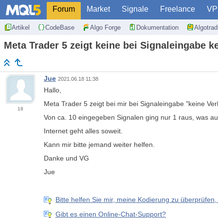
Forum
Market
Signale
Freelance
VP
Artikel
CodeBase
Algo Forge
Dokumentation
Algotra
Meta Trader 5 zeigt keine bei Signaleingabe k
Jue
2021.06.18 11:38
Hallo,
Meta Trader 5 zeigt bei mir bei Signaleingabe "keine Ve
18
Von ca. 10 eingegeben Signalen ging nur 1 raus, was au
Internet geht alles soweit.
Kann mir bitte jemand weiter helfen.
Danke und VG
Jue
Bitte helfen Sie mir, meine Kodierung zu überprüfen, s
Gibt es einen Online-Chat-Support?