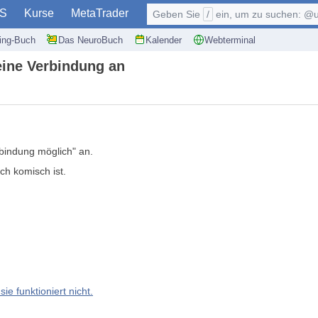
S
Kurse
MetaTrader
Geben Sie
/
ein, um zu suchen: @user, $symb
ding-Buch
Das NeuroBuch
Kalender
Webterminal
eine Verbindung an
rbindung möglich" an.
ch komisch ist.
ie funktioniert nicht.