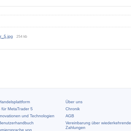
_5.jpg
254 kb
andelsplattform
Über uns
 für
MetaTrader 5
Chronik
nnovationen und Technologien
AGB
enutzerhandbuch
Vereinbarung über wiederkehrende
Zahlungen
miersprache von