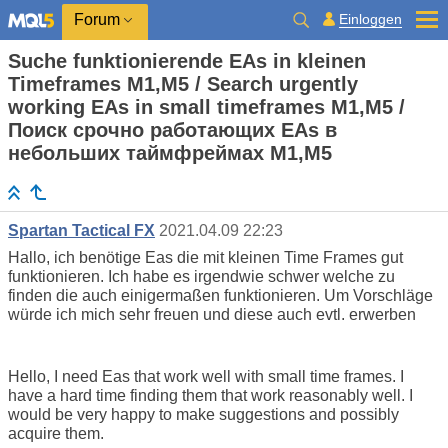
Einloggen
Forum
Suche funktionierende EAs in kleinen
Timeframes M1,M5 / Search urgently
working EAs in small timeframes M1,M5 /
Поиск срочно работающих EAs в
небольших таймфреймах M1,M5
Spartan Tactical FX
2021.04.09 22:23
Hallo, ich benötige Eas die mit kleinen Time Frames gut
funktionieren. Ich habe es irgendwie schwer welche zu
finden die auch einigermaßen funktionieren. Um Vorschläge
würde ich mich sehr freuen und diese auch evtl. erwerben
Hello, I need Eas that work well with small time frames. I
have a hard time finding them that work reasonably well. I
would be very happy to make suggestions and possibly
acquire them.