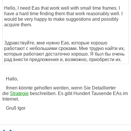
Hello, I need Eas that work well with small time frames. I
have a hard time finding them that work reasonably well. I
would be very happy to make suggestions and possibly
acquire them.
Здравствуйте, мне нужно Eas, которые хорошо
работают с небольшими сроками. Мне трудно найти их,
которые работают достаточно хорошо. Я был бы очень
рад внести предложения и, возможно, приобрести их.
Hallo,
Ihnen könnte geholfen werden, wenn Sie Detaillierter
die
Strategie
beschreiben. Es gibt Hundert Tausende EAs im
Internet.
Gruß Igor