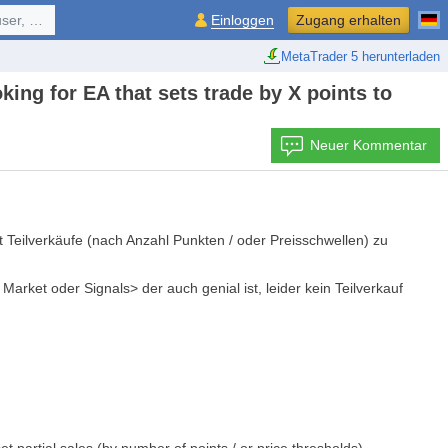
ol, ...
Einloggen
Zugang erhalten
MetaTrader 5 herunterladen
ing for EA that sets trade by X points to
Neuer Kommentar
tet Teilverkäufe (nach Anzahl Punkten / oder Preisschwellen) zu
rket oder Signals> der auch genial ist, leider kein Teilverkauf