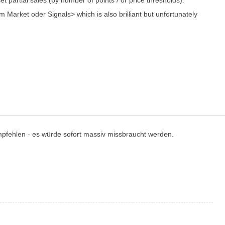
et partial sales (by number of points / or price thresholds).
Market oder Signals> which is also brilliant but unfortunately
pfehlen - es würde sofort massiv missbraucht werden.