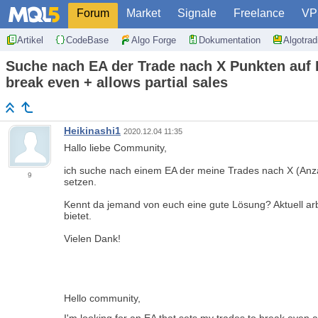
Forum
Market
Signale
Freelance
VP
Artikel
CodeBase
Algo Forge
Dokumentation
Algotra
Suche nach EA der Trade nach X Punkten auf Br
break even + allows partial sales
Heikinashi1
2020.12.04 11:35
Hallo liebe Community,
ich suche nach einem EA der meine Trades nach X (An
9
setzen.
Kennt da jemand von euch eine gute Lösung? Aktuell arbe
bietet.
Vielen Dank!
Hello community,