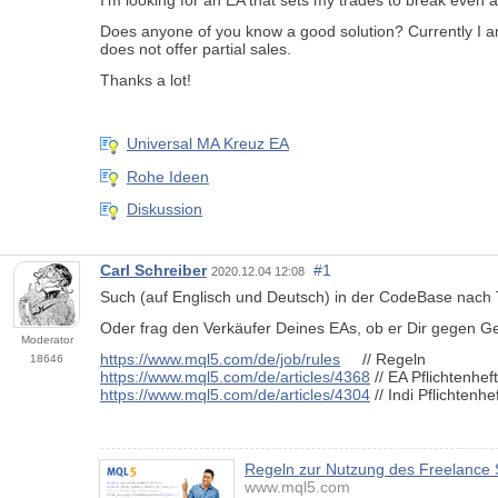
I'm looking for an EA that sets my trades to break even af
Does anyone of you know a good solution? Currently I am
does not offer partial sales.
Thanks a lot!
Universal MA Kreuz EA
Rohe Ideen
Diskussion
Carl Schreiber
#1
2020.12.04 12:08
Such (auf Englisch und Deutsch) in der CodeBase nach 
Oder frag den Verkäufer Deines EAs, ob er Dir gegen Geld
Moderator
https://www.mql5.com/de/job/rules
// Regeln
18646
https://www.mql5.com/de/articles/4368
// EA Pflichtenhe
https://www.mql5.com/de/articles/4304
// Indi Pflichtenh
Regeln zur Nutzung des Freelance 
www.mql5.com