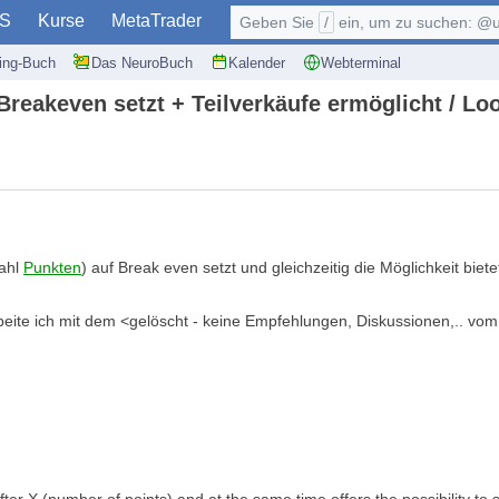
S
Kurse
MetaTrader
Geben Sie
/
ein, um zu suchen: @user, $symb
ding-Buch
Das NeuroBuch
Kalender
Webterminal
eakeven setzt + Teilverkäufe ermöglicht / Look
zahl
Punkten
) auf Break even setzt und gleichzeitig die Möglichkeit bie
ite ich mit dem <gelöscht - keine Empfehlungen, Diskussionen,.. vom Ma