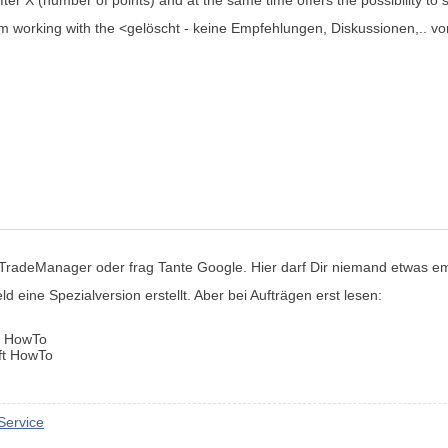
ter X (number of points) and at the same time offers the possibility to s
 working with the <gelöscht - keine Empfehlungen, Diskussionen,.. vom 
TradeManager oder frag Tante Google. Hier darf Dir niemand etwas em
 eine Spezialversion erstellt. Aber bei Aufträgen erst lesen:
ft HowTo
eft HowTo
Service