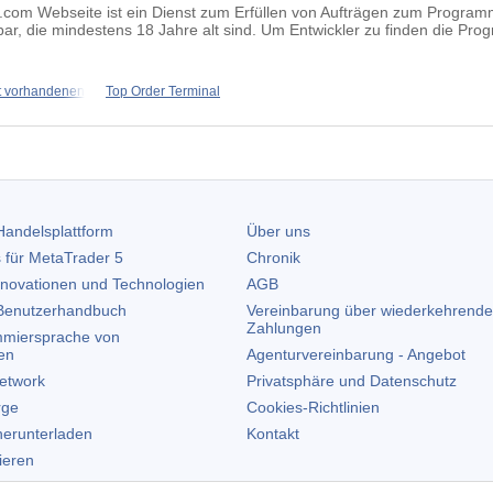
.com Webseite ist ein Dienst zum Erfüllen von Aufträgen zum Program
bar, die mindestens 18 Jahre alt sind. Um Entwickler zu finden die Prog
t vorhandenen
Top Order Terminal
andelsplattform
Über uns
 für
MetaTrader 5
Chronik
nnovationen und Technologien
AGB
enutzerhandbuch
Vereinbarung über wiederkehrende
Zahlungen
miersprache von
en
Agenturvereinbarung - Angebot
etwork
Privatsphäre und Datenschutz
rge
Cookies-Richtlinien
erunterladen
Kontakt
lieren
allieren