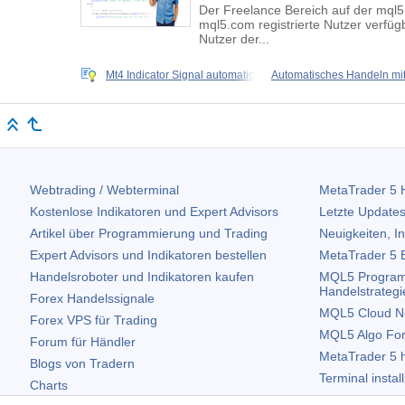
Der Freelance Bereich auf der mql5
mql5.com registrierte Nutzer verfüg
Nutzer der...
Mt4 Indicator Signal automatic
Automatisches Handeln mi
Webtrading / Webterminal
MetaTrader 5
H
Kostenlose Indikatoren und Expert Advisors
Letzte Updates
Artikel über Programmierung und Trading
Neuigkeiten, I
Expert Advisors und Indikatoren bestellen
MetaTrader 5
B
Handelsroboter und Indikatoren kaufen
MQL5 Program
Handelstrategi
Forex Handelssignale
MQL5 Cloud N
Forex VPS für Trading
MQL5 Algo Fo
Forum für Händler
MetaTrader 5
h
Blogs von Tradern
Terminal instal
Charts
Terminal deinst