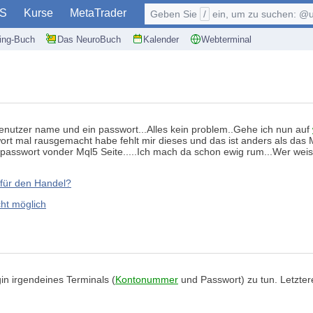
S
Kurse
MetaTrader
Geben Sie
/
ein, um zu suchen: @user, $symb
ding-Buch
Das NeuroBuch
Kalender
Webterminal
enutzer name und ein passwort...Alles kein problem..Gehe ich nun auf
wort mal rausgemacht habe fehlt mir dieses und das ist anders als das
passwort vonder Mql5 Seite.....Ich mach da schon ewig rum...Wer wei
für den Handel?
cht möglich
n irgendeines Terminals (
Kontonummer
und Passwort) zu tun. Letzter