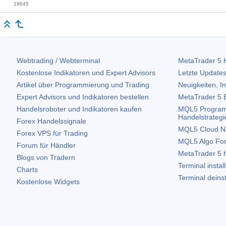
18645
Webtrading / Webterminal
MetaTrader 5
H
Kostenlose Indikatoren und Expert Advisors
Letzte Updates
Artikel über Programmierung und Trading
Neuigkeiten, I
Expert Advisors und Indikatoren bestellen
MetaTrader 5
B
Handelsroboter und Indikatoren kaufen
MQL5 Program
Handelstrategi
Forex Handelssignale
MQL5 Cloud N
Forex VPS für Trading
MQL5 Algo Fo
Forum für Händler
MetaTrader 5
h
Blogs von Tradern
Terminal instal
Charts
Terminal deinst
Kostenlose Widgets