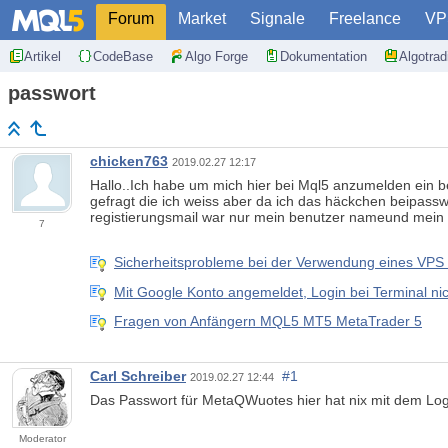
Forum
Market
Signale
Freelance
VP
Artikel
CodeBase
Algo Forge
Dokumentation
Algotra
passwort
chicken763
2019.02.27 12:17
Hallo..Ich habe um mich hier bei Mql5 anzumelden ein b
gefragt die ich weiss aber da ich das häckchen beipass
registierungsmail war nur mein benutzer nameund mein 
7
Sicherheitsprobleme bei der Verwendung eines VPS 
Mit Google Konto angemeldet, Login bei Terminal ni
Fragen von Anfängern MQL5 MT5 MetaTrader 5
Carl Schreiber
#1
2019.02.27 12:44
Das Passwort für MetaQWuotes hier hat nix mit dem Logi
Moderator