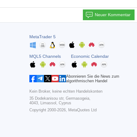
Neuer Kommentar
MetaTrader 5
MQL5 Channels
Economic Calendar
Abonnieren Sie die News zum
algorithmischen Handel
Kein Broker, keine echten Handelskonten
35 Dodekanisou str, Germasogeia,
4043, Limassol, Cyprus
Copyright 2000-2026,
MetaQuotes Ltd