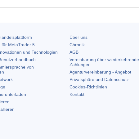
andelsplattform
Über uns
 für
MetaTrader 5
Chronik
nnovationen und Technologien
AGB
enutzerhandbuch
Vereinbarung über wiederkehrende
Zahlungen
miersprache von
en
Agenturvereinbarung - Angebot
etwork
Privatsphäre und Datenschutz
rge
Cookies-Richtlinien
erunterladen
Kontakt
lieren
allieren